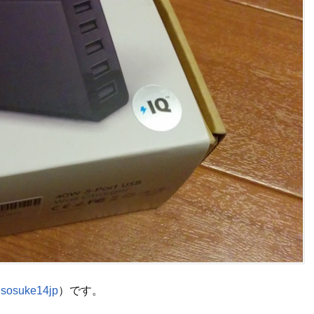
sosuke14jp
）です。