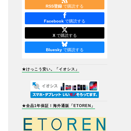
RSS登録
で購読する
Facebook
で購読する
X
で購読する
Bluesky
で購読する
★けっこう安い。「イオシス」
★全品1年保証！海外通販「ETOREN」