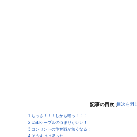
目次を閉
記事の目次
[
1
ちっさ！！！しかも軽っ！！！
2
USBケーブルの収まりがいい！
3
コンセントの争奪戦が無くなる！
4
そうすけは思った