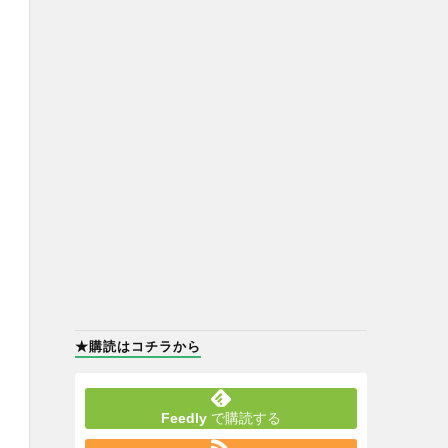
★購読はコチラから
Feedly
で購読する