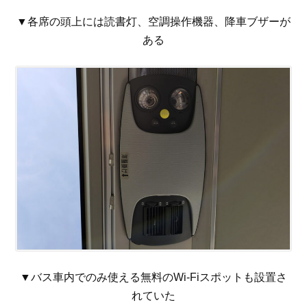
▼各席の頭上には読書灯、空調操作機器、降車ブザーが
ある
▼バス車内でのみ使える無料のWi-Fiスポットも設置さ
れていた