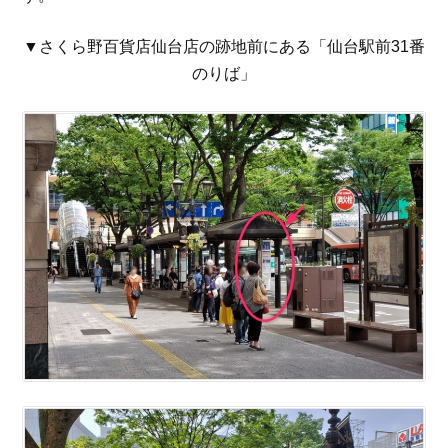
▼さくら野百貨店仙台店の跡地前にある「仙台駅前31番
のりば」