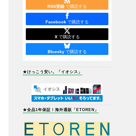
RSS登録
で購読する
Facebook
で購読する
X
で購読する
Bluesky
で購読する
★けっこう安い。「イオシス」
★全品1年保証！海外通販「ETOREN」