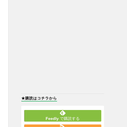
★購読はコチラから
Feedly
で購読する