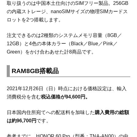
取り扱うのは中国本土仕向けのSIMフリー製品。256GB
の内蔵ストレージ、nanoSIMサイズの物理SIMカードス
ロットを2つ搭載します。
注文できるのは2種類のシステムメモリ容量（8GB／
12GB）と4色の本体カラー（Black／Blue／Pink／
Green）をかけ合わあせた計8商品です。
RAM8GB搭載品
2021年12月26日（日）時点における価格設定は、輸入
消費税分を含む
税込価格が94,600円。
日本国内住所宛てへの配送料を加味した
購入費用の総額
は約96,700円
です。
参考までに、HONOR 60 Pro（型番：TNA-AN00）の中