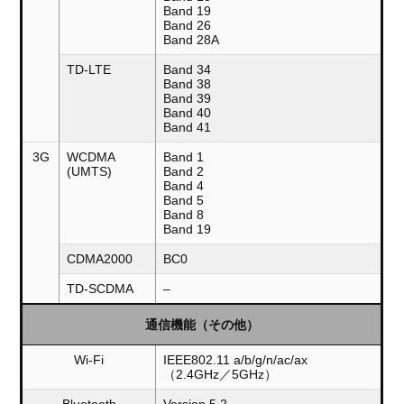
Band 19
Band 26
Band 28A
TD-LTE
Band 34
Band 38
Band 39
Band 40
Band 41
3G
WCDMA
Band 1
(UMTS)
Band 2
Band 4
Band 5
Band 8
Band 19
CDMA2000
BC0
TD-SCDMA
–
通信機能（その他）
Wi-Fi
IEEE802.11 a/b/g/n/ac/ax
（2.4GHz／5GHz）