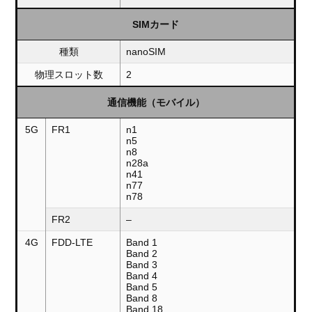
SIMカード
種類
nanoSIM
物理スロット数
2
通信機能（モバイル）
5G
FR1
n1
n5
n8
n28a
n41
n77
n78
FR2
–
4G
FDD-LTE
Band 1
Band 2
Band 3
Band 4
Band 5
Band 8
Band 18