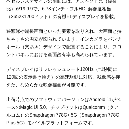
ベゼルレスデザインの前面には、アスペクト比（縦横
比）が19.9:9で、6.78インチ・フルHD+解像度相当
（2652×1200ドット）の有機ELディスプレイを搭載。
狭額縁や縦長画面といった要素を取り入れ、大画面と持
ちやすさの両立が図られています。インカメラをパンチ
ホール（穴あき）デザインで配置することにより、フロ
ントパネルにおける画面占有率も高められています。
ディスプレイはリフレッシュレート120Hz（=1秒間に
120回の表示書き換え）の高速駆動に対応。残像感を抑
えた、なめらかな映像描画が可能です。
出荷時点でのソフトウェアバージョンはAndroid 11がベ
ースのMagic UI 5.0。チップセットはQualcomm（クア
ルコム）のSnapdragon 778G+ 5G（Snapdragon 778G
Plus 5G）モバイルプラットフォームです。