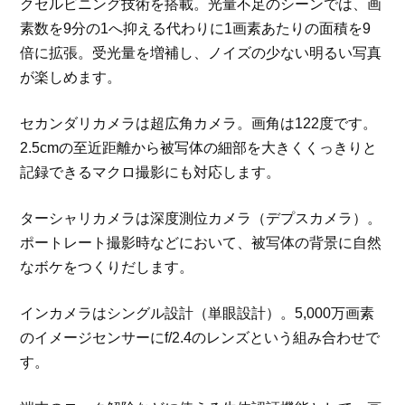
クセルビニング技術を搭載。光量不足のシーンでは、画
素数を9分の1へ抑える代わりに1画素あたりの面積を9
倍に拡張。受光量を増補し、ノイズの少ない明るい写真
が楽しめます。
セカンダリカメラは超広角カメラ。画角は122度です。
2.5cmの至近距離から被写体の細部を大きくくっきりと
記録できるマクロ撮影にも対応します。
ターシャリカメラは深度測位カメラ（デプスカメラ）。
ポートレート撮影時などにおいて、被写体の背景に自然
なボケをつくりだします。
インカメラはシングル設計（単眼設計）。5,000万画素
のイメージセンサーにf/2.4のレンズという組み合わせで
す。