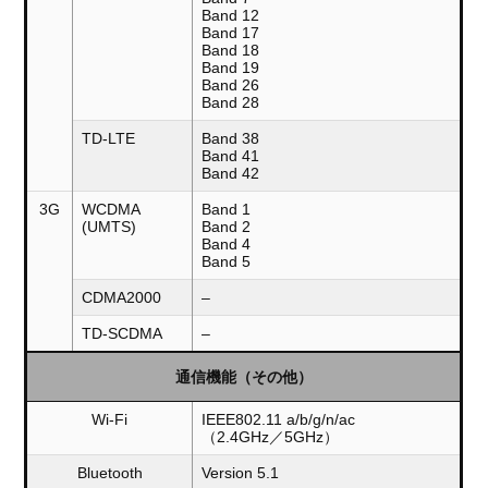
Band 12
Band 17
Band 18
Band 19
Band 26
Band 28
TD-LTE
Band 38
Band 41
Band 42
3G
WCDMA
Band 1
(UMTS)
Band 2
Band 4
Band 5
CDMA2000
–
TD-SCDMA
–
通信機能（その他）
Wi-Fi
IEEE802.11 a/b/g/n/ac
（2.4GHz／5GHz）
Bluetooth
Version 5.1