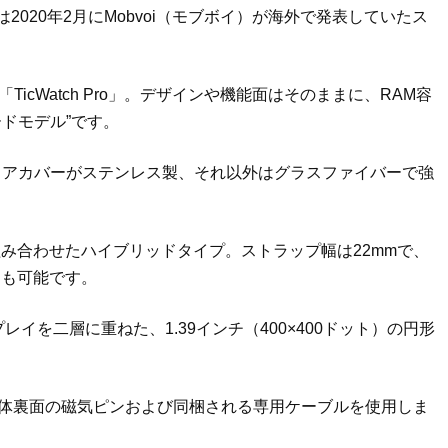
20）は2020年2月にMobvoi（モブボイ）が海外で発表していたス
icWatch Pro」。デザインや機能面はそのままに、RAM容
ードモデル”です。
とリアカバーがステンレス製、それ以外はグラスファイバーで強
み合わせたハイブリッドタイプ。ストラップ幅は22mmで、
えも可能です。
イを二層に重ねた、1.39インチ（400×400ドット）の円形
は本体裏面の磁気ピンおよび同梱される専用ケーブルを使用しま