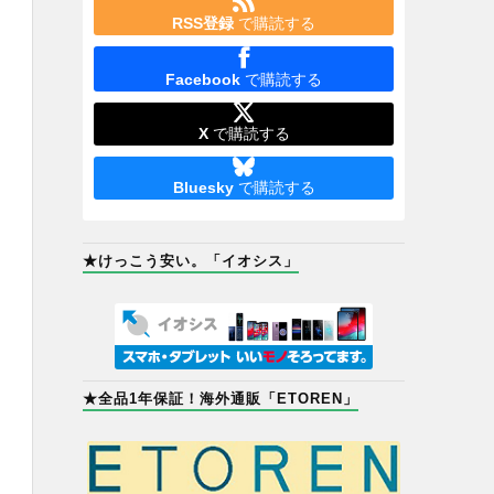
RSS登録
で購読する
Facebook
で購読する
X
で購読する
Bluesky
で購読する
★けっこう安い。「イオシス」
★全品1年保証！海外通販「ETOREN」