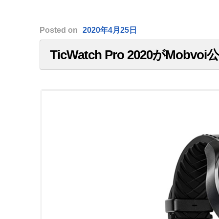
Posted
on
2020年4月25日
TicWatch Pro 2020がMob