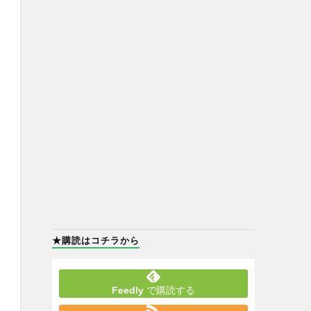
★購読はコチラから
Feedly
で購読する