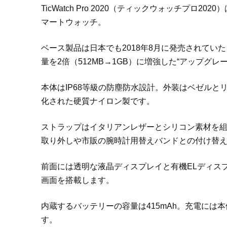
TicWatch Pro 2020（ティックウォッチプロ20
マートウォッチ。
ベース製品は日本でも2018年8月に発売されていた「T
量を2倍（512MB→1GB）に増強した“アップグレ
本体はIP68等級の防塵防水設計。外装はベゼル
化された硬質ナイロン製です。
ストラップはイタリアンレザーとシリコン素材を組
取り外しや市販の腕時計用替えバンドとの付け替
前面には透明な液晶ディスプレイと有機ELディスプレ
画面を搭載します。
内蔵するバッテリーの容量は415mAh。充電に
す。