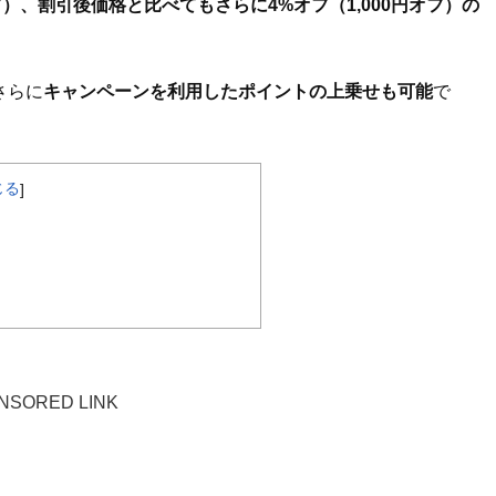
フ）、割引後価格と比べてもさらに4%オフ（1,000円オフ）の
さらに
キャンペーンを利用したポイントの上乗せも可能
で
じる
]
NSORED LINK