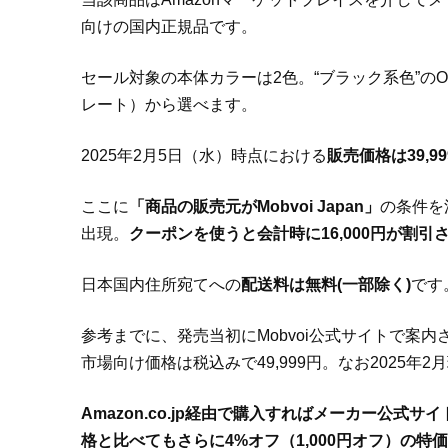
向けの国内正規品です。
セール対象の本体カラーは2色。“ブラック系色”のObs
レート）から選べます。
2025年2月5日（水）時点における
販売価格は39,
ここに
「商品の販売元がMobvoi Japan」
の条件を
出現。
クーポンを使うと会計時に16,000円が割引さ
日本国内住所宛てへの
配送料は無料(一部除く)
です
参考までに、発売当初にMobvoi公式サイトで案内されていた
市場向け価格は税込みで49,999円。なお2025年2
Amazon.co.jp経由で購入すればメーカー公式サ
格と比べてもさらに4%オフ（1,000円オフ）の特