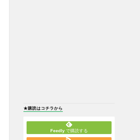
★購読はコチラから
Feedly
で購読する