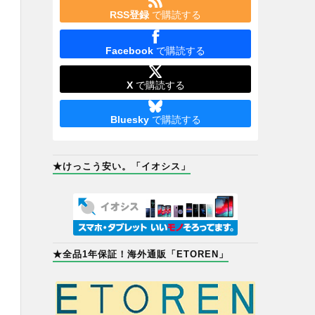
RSS登録
で購読する
Facebook
で購読する
X
で購読する
Bluesky
で購読する
★けっこう安い。「イオシス」
★全品1年保証！海外通販「ETOREN」