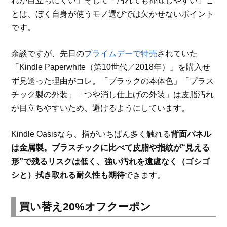
れが目立ちにくい」そして「汚れても掃除しやすい」こ
とは、ぼく自身が使うモノ選びでは欠かせないポイント
です。
余談ですが、先日の
プライムデーで特売
されていた
「Kindle Paperwhite（第10世代／2018年）」を購入せ
ず見送った理由がコレ。「ブラックの本体色」「プラス
チック製の外装」「つや消し仕上げの外装」は皮脂汚れ
が目立ちやすいため、避けるようにしています。
Kindle Oasisなら、指がいちばん多く触れる
背面パネル
は金属製。プラスチックに比べて皮脂や指紋が“見える
形”で残るリスクは低く、強い汚れを遠慮なく（ゴシゴ
シと）拭き取れる耐久性も期待
できます。
買い替え20%オフクーポン