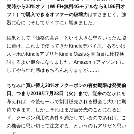
売時から20%オフ（Wi-Fi+無料4Gモデルなら8,196円オ
フ！）で購入できるオファーの破壊力
はすさまじく。強
烈に心に（そしてサイフに）響きました。
結果として「価格の高さ」という大きな壁をいったん脇
に避け、これまで使ってきたKindleデバイス、あるいは
スマホのKindleアプリとKindle Oasisを真面目に比較検
討するよい機会になりました。Amazon（アマゾン）に
してやられた感はもちろんありますが……。
ちなみに
買い替え20%オフクーポンの有効期限は発売前
日、つまり2019年7月23日（火）まで
。従来のながれを
考えれば、今後セールで割引販売される機会も大いに期
待できます。しかしそれはまだ当分先のことになるは
ず。クーポン利用の条件を満たしているのであれば、こ
の機会に思い切って注文する、というのもアリだと思い
ます。