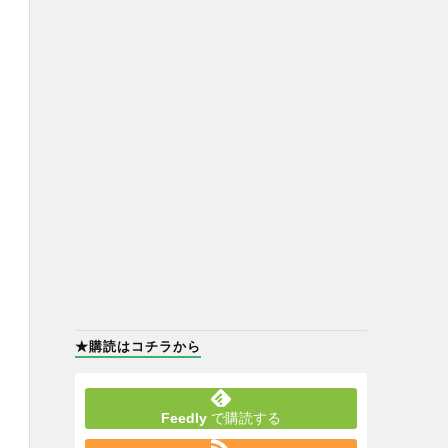
★購読はコチラから
Feedly
で購読する