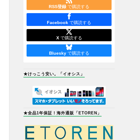
RSS登録
で購読する
Facebook
で購読する
X
で購読する
Bluesky
で購読する
★けっこう安い。「イオシス」
★全品1年保証！海外通販「ETOREN」