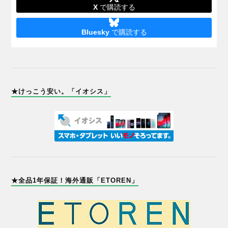
X
で購読する
Bluesky
で購読する
★けっこう安い。「イオシス」
★全品1年保証！海外通販「ETOREN」