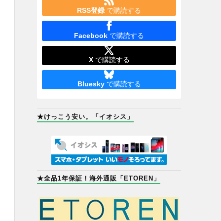
RSS登録
で購読する
Facebook
で購読する
X
で購読する
Bluesky
で購読する
★けっこう安い。「イオシス」
★全品1年保証！海外通販「ETOREN」