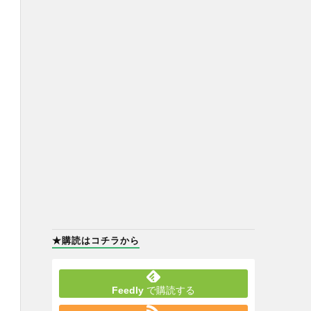
★購読はコチラから
Feedly
で購読する