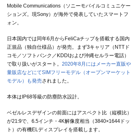
Mobile Communications（ソニーモバイルコミュニケー
ションズ。現Sony）が海外で発表していたスマートフ
ォン。
日本国内では同年6月からFeliCaチップを搭載する国内
正規品（独自仕様品）が発売。まず3キャリア（NTTド
コモ／ソフトバンク／KDDIおよび沖縄セルラー電話）
で取り扱いがスタート。
2020年8月にはメーカー直販や
量販店などにてSIMフリーモデル（オープンマーケット
モデル）も発売
されました。
本体はIP68等級の防塵防水設計。
ベゼルレスデザインの前面にはアスペクト比（縦横比）
が21:9で、6.5インチ・4K解像度相当（3840×1644ドッ
ト）の有機ELディスプレイを搭載します。