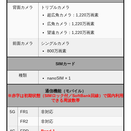
背面カメラ
トリプルカメラ
超広角カメラ：1,220万画素
広角カメラ：1,220万画素
望遠カメラ：1,220万画素
前面カメラ
シングルカメラ
800万画素
SIMカード
種類
nanoSIM × 1
通信機能（モバイル）
※赤字は初期状態（SIMロック付／SoftBank回線）で国内利用
できる周波数帯
5G
FR1
非対応
FR2
非対応