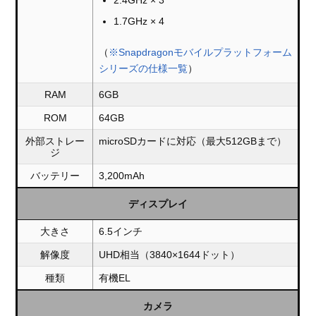
2.4GHz × 3
1.7GHz × 4
（
※Snapdragonモバイルプラットフォーム
シリーズの仕様一覧
）
RAM
6GB
ROM
64GB
外部ストレー
microSDカードに対応（最大512GBまで）
ジ
バッテリー
3,200mAh
ディスプレイ
大きさ
6.5インチ
解像度
UHD相当（3840×1644ドット）
種類
有機EL
カメラ