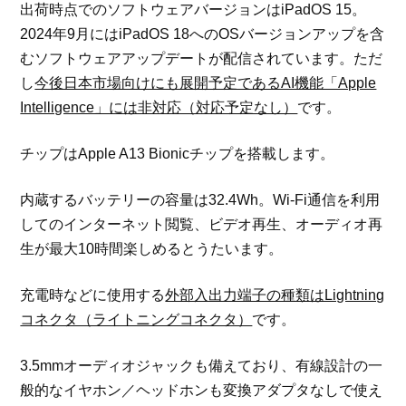
出荷時点でのソフトウェアバージョンはiPadOS 15。
2024年9月にはiPadOS 18へのOSバージョンアップを含
むソフトウェアアップデートが配信されています。ただ
し
今後日本市場向けにも展開予定であるAI機能「Apple
Intelligence」には非対応（対応予定なし）
です。
チップはApple A13 Bionicチップを搭載します。
内蔵するバッテリーの容量は32.4Wh。Wi-Fi通信を利用
してのインターネット閲覧、ビデオ再生、オーディオ再
生が最大10時間楽しめるとうたいます。
充電時などに使用する
外部入出力端子の種類はLightning
コネクタ（ライトニングコネクタ）
です。
3.5mmオーディオジャックも備えており、有線設計の一
般的なイヤホン／ヘッドホンも変換アダプタなしで使え