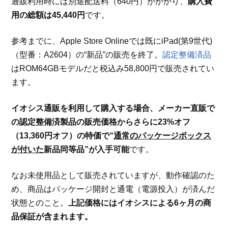
通販利用時には別途配送料（640円）がかかり、
購入費
用の総額は45,440円
です。
参考までに、Apple Store Onlineでは既にiPad(第9世代)
（型番：A2604）の“新品”の販売を終了。
認定整備済品
はROM64GBモデルだと税込み58,800円で販売されてい
ます。
イオシス通販を利用して購入する場合、メーカー直販で
の認定整備済製品の販売価格からさらに23%オフ
（13,360円オフ）の特価で“
通常のパッケージボックス
が付いた
新品同等品”が入手可能
です。
なお未使用品として販売されていますが、動作確認のた
め、商品はパッケージ開封と通電（電源投入）が済んだ
状態とのこと。
上記価格にはイオシスによる6ヶ月の商
品保証が含まれます。