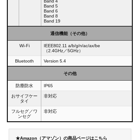
Band 4
Band 5
Band 6
Band 8
Band 19
通信機能（その他）
Wi-Fi
IEEE802.11 a/b/g/n/ac/ax/be
（2.4GHz／5GHz）
Bluetooth
Version 5.4
その他
防塵防水
IP65
おサイフケー
非対応
タイ
フルセグ／ワ
非対応
ンセグ
★Amazon（アマゾン）の商品ページはこちら