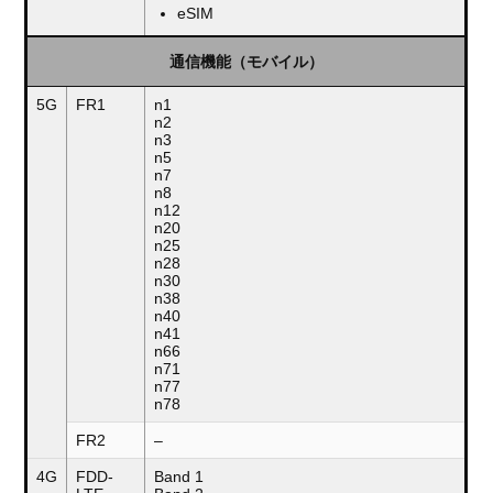
eSIM
通信機能（モバイル）
5G
FR1
n1
n2
n3
n5
n7
n8
n12
n20
n25
n28
n30
n38
n40
n41
n66
n71
n77
n78
FR2
–
4G
FDD-
Band 1