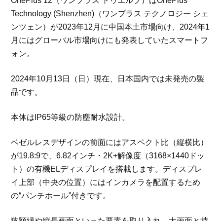
OnePlus 12（ワンプラス トゥエルブ）はOnePlus
Technology (Shenzhen)（ワンプラス テクノロジー シェ
ンツェン）が2023年12月に中国本土市場向け、2024年1
月にはグローバル市場向けにも発表していたスマートフ
ォン。
2024年10月13日（日）現在、日本国内では未発売の製
品です。
本体はIP65等級の防塵耐水設計。
ベゼルレスデザインの前面にはアスペクト比（縦横比）
が19.8:9で、6.82インチ・2K+解像度（3168×1440ドッ
ト）の有機ELディスプレイを搭載します。ディスプレ
イ上部（中央の位置）にはインカメラを配置するため
の“パンチホール”付きです。
狭額縁や縦長画面といった要素を取り入れ、大画面と持