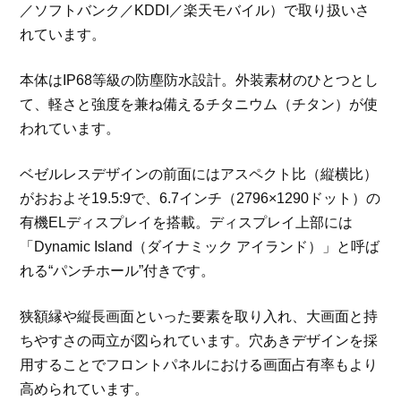
／ソフトバンク／KDDI／楽天モバイル）で取り扱いさ
れています。
本体はIP68等級の防塵防水設計。外装素材のひとつとし
て、軽さと強度を兼ね備えるチタニウム（チタン）が使
われています。
ベゼルレスデザインの前面にはアスペクト比（縦横比）
がおおよそ19.5:9で、6.7インチ（2796×1290ドット）の
有機ELディスプレイを搭載。ディスプレイ上部には
「Dynamic Island（ダイナミック アイランド）」と呼ば
れる“パンチホール”付きです。
狭額縁や縦長画面といった要素を取り入れ、大画面と持
ちやすさの両立が図られています。穴あきデザインを採
用することでフロントパネルにおける画面占有率もより
高められています。