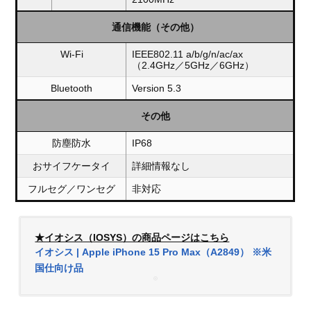
通信機能（その他）
Wi-Fi
IEEE802.11 a/b/g/n/ac/ax
（2.4GHz／5GHz／6GHz）
Bluetooth
Version 5.3
その他
防塵防水
IP68
おサイフケータイ
詳細情報なし
フルセグ／ワンセグ
非対応
★イオシス（IOSYS）の商品ページはこちら
イオシス | Apple iPhone 15 Pro Max（A2849） ※米
国仕向け品