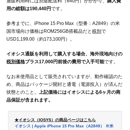
通販利用時には別途配送料（640円）がかかり、
購入費
用の総額は190,440円
です。
参考までに、iPhone 15 Pro Max（型番：A2849）の米
国市場向け価格はROM256GB搭載品だと
税別
で
USD1,199.00（約173,100円）。
イオシス通販を利用して購入する場合、海外現地向けの
税別価格
プラス17,000円前後の費用で入手可能
です。
なお未使用品として販売されていますが、動作確認のた
め、商品はパッケージ開封と通電（電源投入）が済んだ
状態とのこと。
上記価格にはイオシスによる6ヶ月の商
品保証が含まれます。
★イオシス（IOSYS）の商品ページはこちら
イオシス | Apple iPhone 15 Pro Max（A2849） ※米