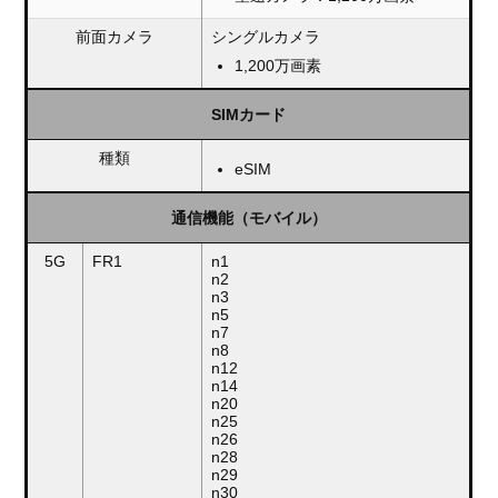
前面カメラ
シングルカメラ
1,200万画素
SIMカード
種類
eSIM
通信機能（モバイル）
5G
FR1
n1
n2
n3
n5
n7
n8
n12
n14
n20
n25
n26
n28
n29
n30