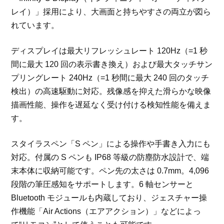
レイ）」採用により、大画面と持ちやすさの両立が図ら
れています。
ディスプレイは最大リフレッシュレート 120Hz（=1 秒
間に最大 120 回の表示書き換え）および最大タッチサン
プリングレート 240Hz（=1 秒間に最大 240 回のタッチ
検出）の高速駆動に対応。残像感を抑えた滑らかな映像
描画性能、操作を遅延なく受け付ける検知性能を備えま
す。
スタイラスペン「S ペン」による操作や手書き入力にも
対応。付属の S ペンも IP68 等級の防塵防水設計で、端
末本体に収納可能です。ペン先の太さは 0.7mm。4,096
段階の筆圧感知をサポートします。6 軸センサーと
Bluetooth モジュールも内蔵しており、ジェスチャー操
作機能「Air Actions（エアアクション）」などによっ