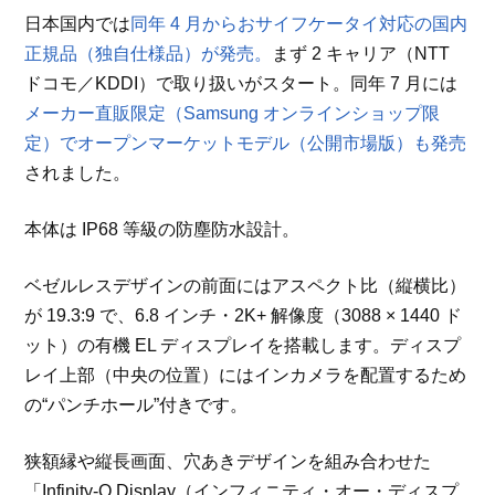
日本国内では
同年 4 月からおサイフケータイ対応の国内
正規品（独自仕様品）が発売。
まず 2 キャリア（NTT
ドコモ／KDDI）で取り扱いがスタート。同年 7 月には
メーカー直販限定（Samsung オンラインショップ限
定）でオープンマーケットモデル（公開市場版）も発売
されました。
本体は IP68 等級の防塵防水設計。
ベゼルレスデザインの前面にはアスペクト比（縦横比）
が 19.3:9 で、6.8 インチ・2K+ 解像度（3088 × 1440 ド
ット）の有機 EL ディスプレイを搭載します。ディスプ
レイ上部（中央の位置）にはインカメラを配置するため
の“パンチホール”付きです。
狭額縁や縦長画面、穴あきデザインを組み合わせた
「Infinity-O Display（インフィニティ・オー・ディスプ