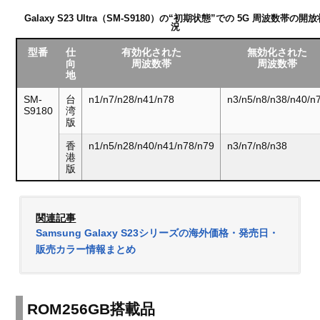
Galaxy S23 Ultra（SM-S9180）の“初期状態”での 5G 周波数帯の開放
況
型番
仕
有効化された
無効化された
向
周波数帯
周波数帯
地
SM-
台
n1/n7/n28/n41/n78
n3/n5/n8/n38/n40/n
S9180
湾
版
香
n1/n5/n28/n40/n41/n78/n79
n3/n7/n8/n38
港
版
関連記事
Samsung Galaxy S23シリーズの海外価格・発売日・
販売カラー情報まとめ
ROM256GB搭載品