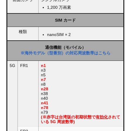
1,200 万画素
SIM カード
種類
nanoSIM × 2
通信機能（モバイル）
※海外モデル（型番別）の対応周波数帯はこちら
5G
FR1
n1
n3
n5
n7
n8
n28
n38
n40
n41
n78
n79
(※赤字は台湾版の初期状態で
有効化
されて
いる 5G 周波数帯)