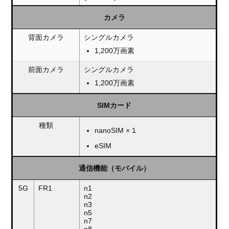
カメラ
背面カメラ
シングルカメラ
1,200万画素
前面カメラ
シングルカメラ
1,200万画素
SIMカード
種類
nanoSIM × 1
eSIM
通信機能（モバイル）
5G
FR1
n1
n2
n3
n5
n7