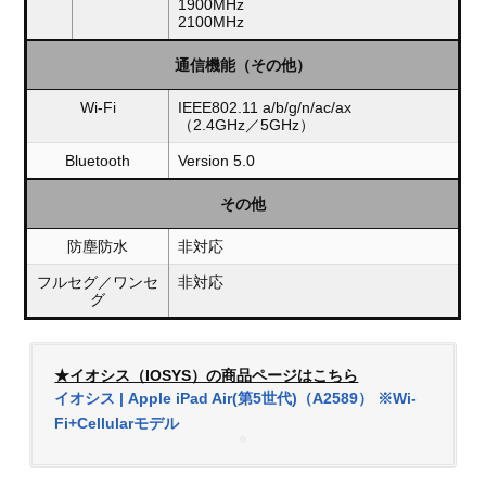
1900MHz
2100MHz
通信機能（その他）
Wi-Fi
IEEE802.11 a/b/g/n/ac/ax
（2.4GHz／5GHz）
Bluetooth
Version 5.0
その他
防塵防水
非対応
フルセグ／ワンセ
非対応
グ
★イオシス（IOSYS）の商品ページはこちら
イオシス | Apple iPad Air(第5世代)（A2589） ※Wi-
Fi+Cellularモデル