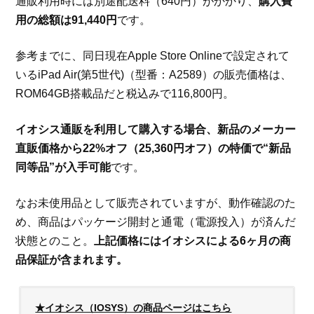
通販利用時には別途配送料（640円）がかかり、
購入費
用の総額は91,440円
です。
参考までに、同日現在Apple Store Onlineで設定されて
いるiPad Air(第5世代)（型番：A2589）の販売価格は、
ROM64GB搭載品だと税込みで116,800円。
イオシス通販を利用して購入する場合、新品のメーカー
直販価格から22%オフ（25,360円オフ）の特価で“新品
同等品”が入手可能
です。
なお未使用品として販売されていますが、動作確認のた
め、商品はパッケージ開封と通電（電源投入）が済んだ
状態とのこと。
上記価格にはイオシスによる6ヶ月の商
品保証が含まれます。
★イオシス（IOSYS）の商品ページはこちら