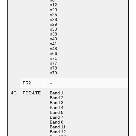
n8
n12
n20
n25
n28
n29
n30
n38
n40
n41
n48
n66
n71
n77
n78
n79
FR2
–
4G
FDD-LTE
Band 1
Band 2
Band 3
Band 4
Band 5
Band 7
Band 8
Band 11
Band 12