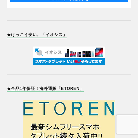
★けっこう安い。「イオシス」
★全品1年保証！海外通販「ETOREN」