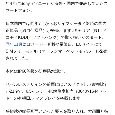
年4月にSony（ソニー）が海外・国内で発表していたス
マートフォン。
日本国内では同年7月からおサイフケータイ対応の国内
正規品（独自仕様品）が発売。まず3キャリア（NTTド
コモ／KDDI／ソフトバンク）で取り扱いがスタート。
同年11月
にはメーカー直販や量販店、ECサイトにて
SIMフリーモデル（オープンマーケットモデル）も発売
されました。
本体はIP68等級の防塵防水設計。
ベゼルレスデザインの前面にはアスペクト比（縦横比）
が21:9で、6.5インチ・4K解像度相当（3840×1644ドッ
ト）の有機ELディスプレイを搭載します。
狭額縁や縦長画面といった要素を取り入れ、大画面と持