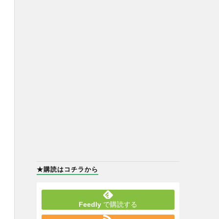
★購読はコチラから
Feedly
で購読する