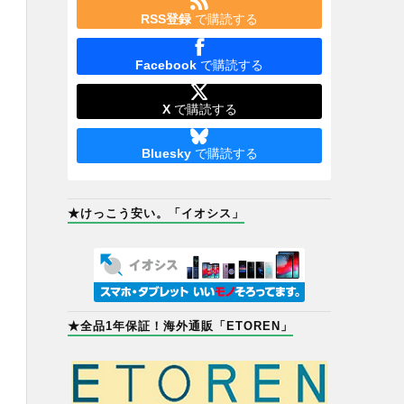
RSS登録
で購読する
Facebook
で購読する
X
で購読する
Bluesky
で購読する
★けっこう安い。「イオシス」
★全品1年保証！海外通販「ETOREN」