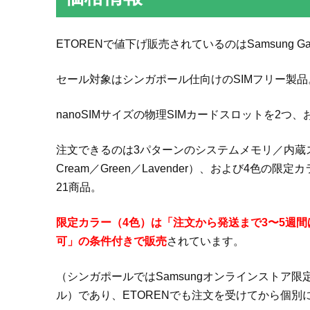
ETORENで値下げ販売されているのはSamsung Galax
セール対象はシンガポール仕向けのSIMフリー製品
nanoSIMサイズの物理SIMカードスロットを2つ、
注文できるのは3パターンのシステムメモリ／内蔵ストレ
Cream／Green／Lavender）、および4色の限定カラ
21商品。
限定カラー（4色）は「注文から発送まで3〜5週
可」の条件付きで販売
されています。
（シンガポールではSamsungオンラインストア
ル）であり、ETORENでも注文を受けてから個別