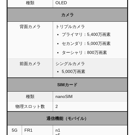
種類
OLED
カメラ
背面カメラ
トリプルカメラ
プライマリ：5,400万画素
セカンダリ：5,000万画素
ターシャリ：800万画素
前面カメラ
シングルカメラ
5,000万画素
SIMカード
種類
nanoSIM
物理スロット数
2
通信機能（モバイル）
5G
FR1
n1