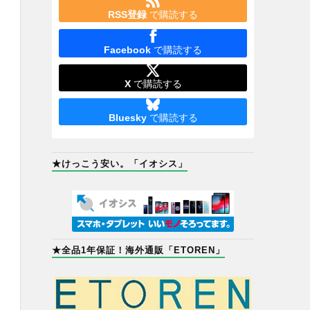
RSS登録
で購読する
Facebook
で購読する
X
で購読する
Bluesky
で購読する
★けっこう安い。「イオシス」
★全品1年保証！海外通販「ETOREN」