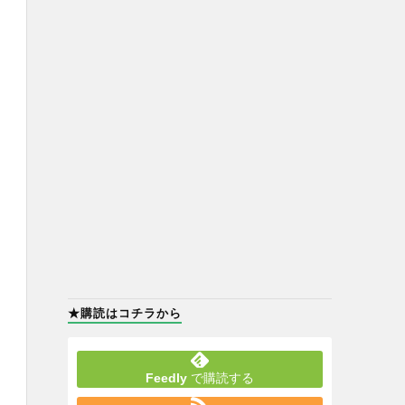
★購読はコチラから
Feedly
で購読する