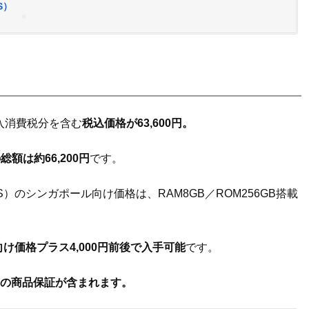
DS）
輸入消費税分を含む
税込価格が63,600円。
額は約66,200円
です。
6E/DS）のシンガポール向け価格は、RAM8GB／ROM256GB搭載
け価格プラス4,000円前後で入手可能
です。
月）の商品保証が含まれます。