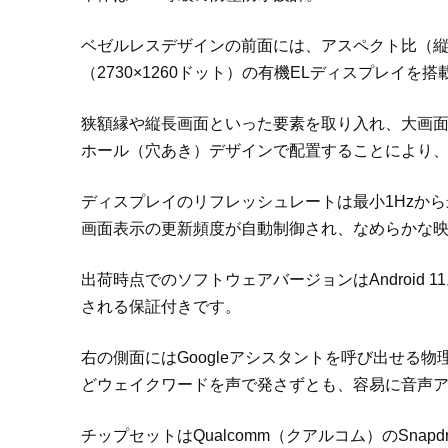
ベゼルレスデザインの前面には、アスペクト比（縦横比）
（2730×1260ドット）の有機ELディスプレイを
狭額縁や縦長画面といった要素を取り入れ、大画
ホール（穴あき）デザインで配置することにより
ディスプレイのリフレッシュレートは最小1Hzから
画面表示の更新頻度が自動制御され、なめらかな
出荷時点でのソフトウェアバージョンはAndroid 
される保証付きです。
右の側面にはGoogleアシスタントを呼び出せる物理
どウェイクワードを声で発さずとも、容易に音声
チップセットはQualcomm（クアルコム）のSnapd