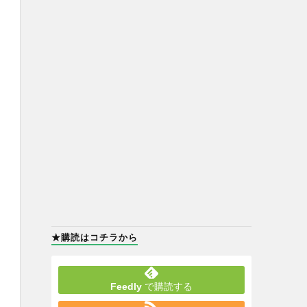
★購読はコチラから
Feedly
で購読する