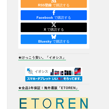
RSS登録
で購読する
Facebook
で購読する
X
で購読する
Bluesky
で購読する
★けっこう安い。「イオシス」
★全品1年保証！海外通販「ETOREN」