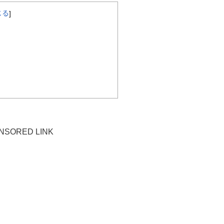
じる
]
NSORED LINK