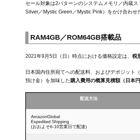
セール対象は2パターンのシステムメモリ／内蔵ストレージ構
Silver／Mystic Green／Mystic Pink）をかけ
RAM4GB／ROM64GB搭載品
2021年9月5日（日）時点における価格設定は、
税別
日本国内住所宛てへの配送料、およびデポジット（
預け金）を加味した
購入費用の概算見積額（日本
配送方法
AmazonGlobal
Expedited Shipping
(おおよそ6-10営業日で配達)