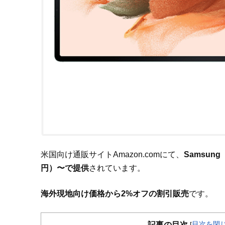
米国向け通販サイトAmazon.comにて、
Samsung
円）〜で提供
されています。
海外現地向け価格から2%オフの割引販売
です。
目次を閉
記事の目次
[