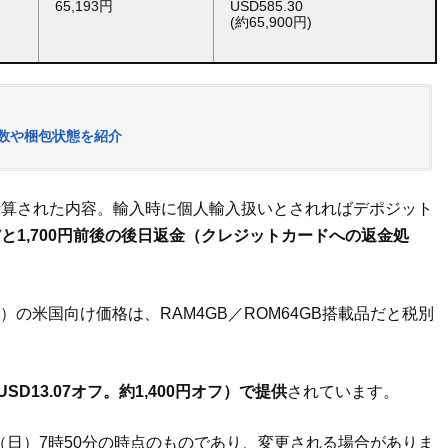
65,193円
USD585.30
(約65,900円)
日数や梱包状態を紹介
計算された内容。輸入時に個人輸入扱いとされればデポジット
と1,700円前後の後日返金（クレジットカードへの返金処
T733N）の米国向け価格は、RAM4GB／ROM64GB搭載品だと税別
SD13.07オフ。約1,400円オフ）で提供
されています。
日（日）7時50分の時点のものであり、変更される場合がありま