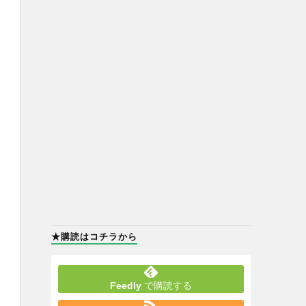
★購読はコチラから
Feedly
で購読する