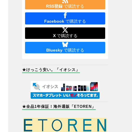
RSS登録
で購読する
Facebook
で購読する
X
で購読する
Bluesky
で購読する
★けっこう安い。「イオシス」
★全品1年保証！海外通販「ETOREN」