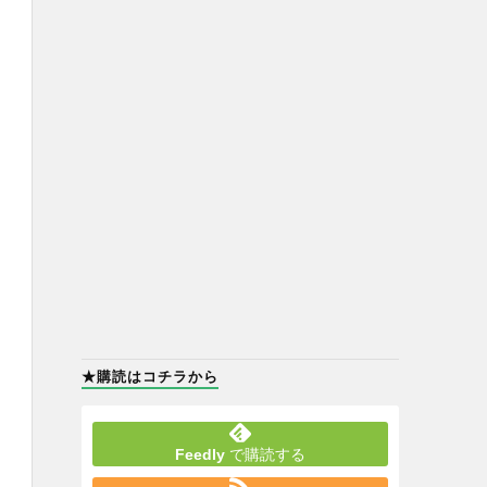
★購読はコチラから
Feedly
で購読する