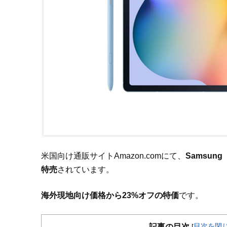
米国向け通販サイトAmazon.comにて、
Samsung
特売
されています。
海外現地向け価格から23%オフの特価
です。
目次を閉
記事の目次
[