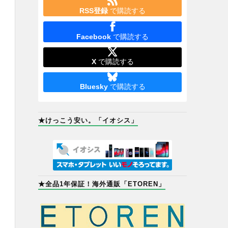
RSS登録
で購読する
Facebook
で購読する
X
で購読する
Bluesky
で購読する
★けっこう安い。「イオシス」
★全品1年保証！海外通販「ETOREN」