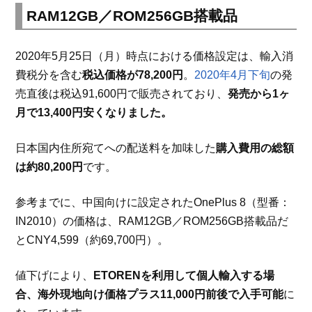
RAM12GB／ROM256GB搭載品
2020年5月25日（月）時点における価格設定は、輸入消
費税分を含む
税込価格が78,200円
。
2020年4月下旬
の発
売直後は税込91,600円で販売されており、
発売から1ヶ
月で13,400円安くなりました。
日本国内住所宛てへの配送料を加味した
購入費用の総額
は約80,200円
です。
参考までに、中国向けに設定されたOnePlus 8（型番：
IN2010）の価格は、RAM12GB／ROM256GB搭載品だ
とCNY4,599（約69,700円）。
値下げにより、
ETORENを利用して個人輸入する場
合、海外現地向け価格プラス11,000円前後で入手可能
に