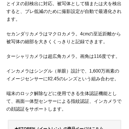
とイヌの顔検出に対応。被写体として猫または犬を検出
すると、ブレ低減のために撮影設定が自動で最適化され
ます。
セカンダリカメラはマクロカメラ。4cmの至近距離から
被写体の細部を大きくくっきりと記録できます。
ターシャリカメラは超広角カメラ。画角は116度です。
インカメラはシングル（単眼）設計で、1,600万画素の
イメージセンサーにf/2.45のレンズという組み合わせ。
端末のロック解除などに使用できる生体認証機能とし
て、画面一体型センサーによる指紋認証、インカメラで
の顔認証をサポートします。
★ETOREN（イートレン）の商品ページはこちら