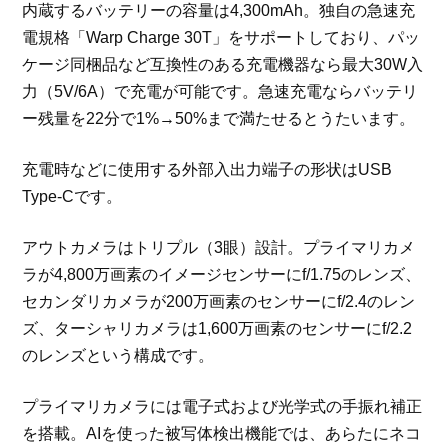
内蔵するバッテリーの容量は4,300mAh。独自の急速充
電規格「Warp Charge 30T」をサポートしており、パッ
ケージ同梱品など互換性のある充電機器なら最大30W入
力（5V/6A）で充電が可能です。急速充電ならバッテリ
ー残量を22分で1%→50%まで満たせるとうたいます。
充電時などに使用する外部入出力端子の形状はUSB
Type-Cです。
アウトカメラはトリプル（3眼）設計。プライマリカメ
ラが4,800万画素のイメージセンサーにf/1.75のレンズ、
セカンダリカメラが200万画素のセンサーにf/2.4のレン
ズ、ターシャリカメラは1,600万画素のセンサーにf/2.2
のレンズという構成です。
プライマリカメラには電子式および光学式の手振れ補正
を搭載。AIを使った被写体検出機能では、あらたにネコ