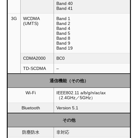
Band 40
Band 41
3G
WCDMA
Band 1
(UMTS)
Band 2
Band 4
Band 5
Band 8
Band 9
Band 19
CDMA2000
BC0
TD-SCDMA
–
通信機能（その他）
Wi-Fi
IEEE802.11 a/b/g/n/ac/ax
（2.4GHz／5GHz）
Bluetooth
Version 5.1
その他
防塵防水
非対応