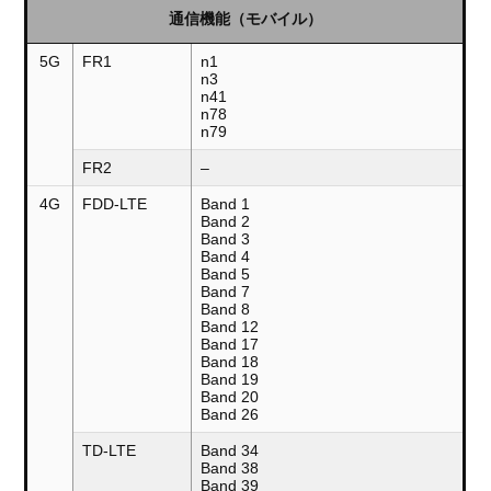
通信機能（モバイル）
5G
FR1
n1
n3
n41
n78
n79
FR2
–
4G
FDD-LTE
Band 1
Band 2
Band 3
Band 4
Band 5
Band 7
Band 8
Band 12
Band 17
Band 18
Band 19
Band 20
Band 26
TD-LTE
Band 34
Band 38
Band 39