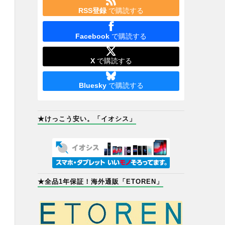
RSS登録
で購読する
Facebook
で購読する
X
で購読する
Bluesky
で購読する
★けっこう安い。「イオシス」
★全品1年保証！海外通販「ETOREN」