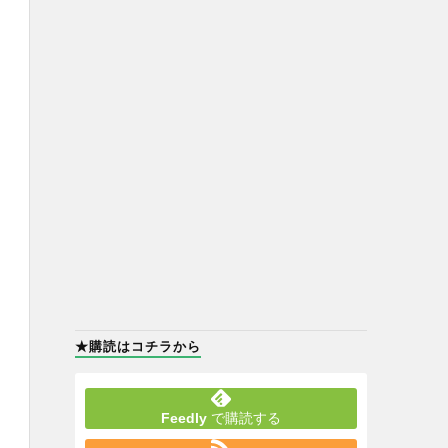
★購読はコチラから
Feedly
で購読する