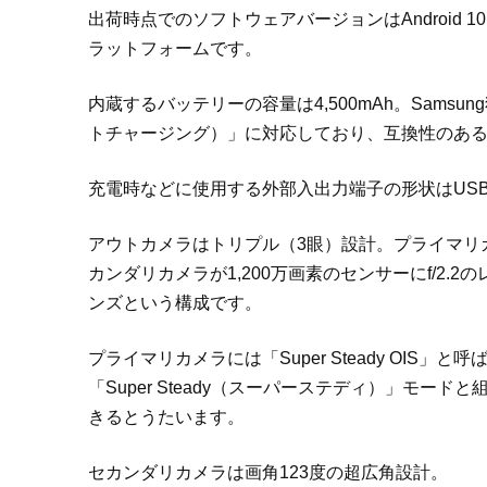
出荷時点でのソフトウェアバージョンはAndroid 10（A
ラットフォームです。
内蔵するバッテリーの容量は4,500mAh。Samsung独
トチャージング）」に対応しており、互換性のあ
充電時などに使用する外部入出力端子の形状はUSB T
アウトカメラはトリプル（3眼）設計。プライマリカメ
カンダリカメラが1,200万画素のセンサーにf/2.2
ンズという構成です。
プライマリカメラには「Super Steady OI
「Super Steady（スーパーステディ）」モ
きるとうたいます。
セカンダリカメラは画角123度の超広角設計。