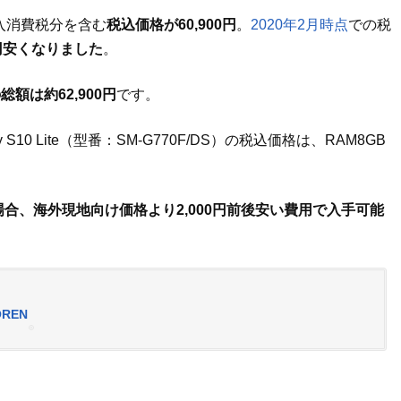
輸入消費税分を含む
税込価格が60,900円
。
2020年2月時点
での税
0円安くなりました
。
額は約62,900円
です。
0 Lite（型番：SM-G770F/DS）の税込価格は、RAM8GB
。
場合、海外現地向け価格より2,000円前後安い費用で入手可能
OREN