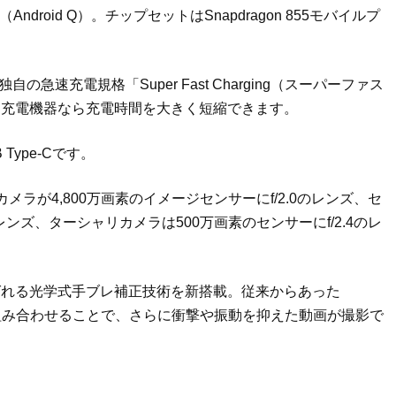
ndroid Q）。チップセットはSnapdragon 855モバイルプ
自の急速充電規格「Super Fast Charging（スーパーファス
る充電機器なら充電時間を大きく短縮できます。
ype-Cです。
ラが4,800万画素のイメージセンサーにf/2.0のレンズ、セ
のレンズ、ターシャリカメラは500万画素のセンサーにf/2.4のレ
S」と呼ばれる光学式手ブレ補正技術を新搭載。従来からあった
ードと組み合わせることで、さらに衝撃や振動を抑えた動画が撮影で