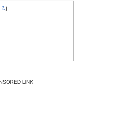
じる
]
NSORED LINK