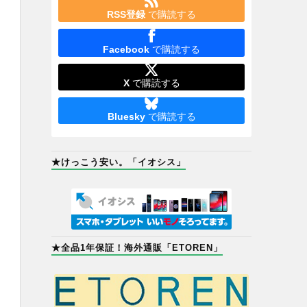
RSS登録
で購読する
Facebook
で購読する
X
で購読する
Bluesky
で購読する
★けっこう安い。「イオシス」
★全品1年保証！海外通販「ETOREN」