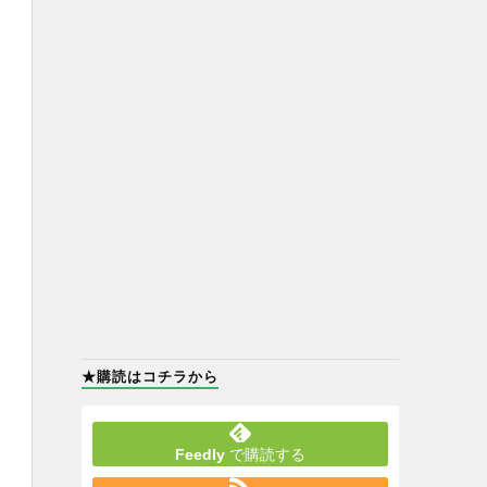
★購読はコチラから
Feedly
で購読する