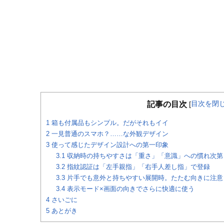
目次を閉
記事の目次
[
1
箱も付属品もシンプル。だがそれもイイ
2
一見普通のスマホ？……な外観デザイン
3
使って感じたデザイン設計への第一印象
3.1
収納時の持ちやすさは「重さ」「意識」への慣れ次第
3.2
指紋認証は「左手親指」「右手人差し指」で登録
3.3
片手でも意外と持ちやすい展開時。たたむ向きに注意
3.4
表示モード×画面の向きでさらに快適に使う
4
さいごに
5
あとがき