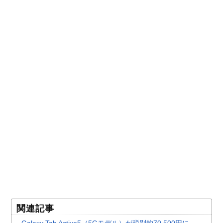
関連記事
Galaxy Tab Active5（5Gモデル）が税別約70,500円に。