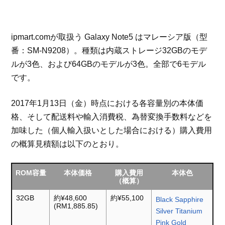
ipmart.comが取扱う Galaxy Note5 はマレーシア版（型
番：SM-N9208）。種類は内蔵ストレージ32GBのモデ
ルが3色、および64GBのモデルが3色。全部で6モデル
です。
2017年1月13日（金）時点における各容量別の本体価
格、そして配送料や輸入消費税、為替変換手数料などを
加味した（個人輸入扱いとした場合における）購入費用
の概算見積額は以下のとおり。
ROM容量
本体価格
購入費用
本体色
（概算）
32GB
約¥48,600
約¥55,100
Black Sapphire
(RM1,885.85)
Silver Titanium
Pink Gold