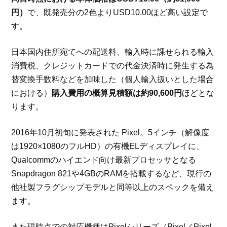
円）
で、既発売分の2色よりUSD10.00ほど高い設定で
す。
日本国内住所宛てへの配送料、輸入時に課せられる輸入
消費税、クレジットカードでの代金決済時に発生する為
替変換手数料などを加味した（個人輸入扱いとした場合
における）
購入費用の概算見積額は約90,600円
ほどとな
ります。
2016年10月初旬に発表された Pixel。5インチ（解像度
は1920×1080のフルHD）の有機ELディスプレイに、
Qualcommのハイエンド向け最新プロセッサとなる
Snapdragon 821や4GBのRAMを搭載するなど、現行の
他社製フラグシップモデルと同等以上のスペックを備え
ます。
また現時点での対応機種はPixelシリーズ（Pixel／Pixel