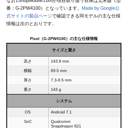
なお1ShopMobile.comが現在取り扱う在庫は北米版（型
番：G-2PW4100）となっています。
Made by Google公
式サイトの製品ページ
で確認できる同モデルの主な仕様
情報は次のとおりです。
Pixel（G-2PW4100）の主な仕様情報
サイズと重さ
高さ
143.8 mm
横幅
69.5 mm
厚さ
7.3-8.5 mm
重さ
143 g
システム
OS
Android 7.1
SoC
Qualcomm
Snapdragon 821