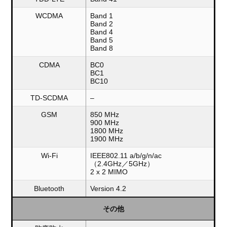
WCDMA
Band 1
Band 2
Band 4
Band 5
Band 8
CDMA
BC0
BC1
BC10
TD-SCDMA
–
GSM
850 MHz
900 MHz
1800 MHz
1900 MHz
Wi-Fi
IEEE802.11 a/b/g/n/ac
（2.4GHz／5GHz）
2 x 2 MIMO
Bluetooth
Version 4.2
その他