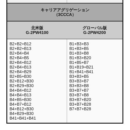
キャリアアグリゲーション
（3CCCA）
北米版
グローバル版
G-2PW4100
G-2PW4200
B2+B2+B12
B1+B3+B3
B2+B2+B13
B1+B3+B5
B2+B4+B4
B1+B3+B8
B2+B4+B5
B1+B3+B20
B2+B4+B12
B1+B5+B7
B2+B4+B13
B1+B19+B21
B2+B4+B29
B1+B41+B41
B2+B5+B30
B3+B3+B5
B2+B12+B30
B3+B3+B7
B2+B29+B30
B3+B3+B8
B4+B4+B12
B3+B7+B7
B4+B4+B13
B3+B7+B8
B4+B5+B30
B3+B7+B20
B4+B7+B12
B3+B7+B28
B4+B12+B30
B7+B7+B28
B4+B29+B30
B41+B41+B41