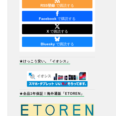
RSS登録
で購読する
Facebook
で購読する
X
で購読する
Bluesky
で購読する
★けっこう安い。「イオシス」
★全品1年保証！海外通販「ETOREN」