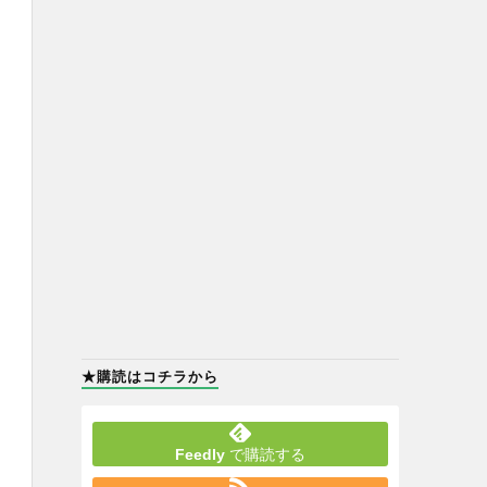
★購読はコチラから
Feedly
で購読する