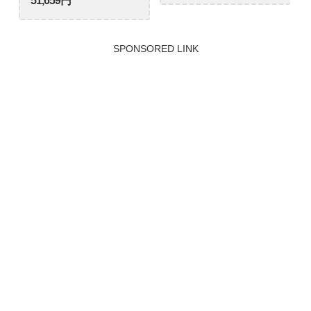
51,659円
SPONSORED LINK