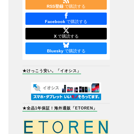
RSS登録
で購読する
Facebook
で購読する
X
で購読する
Bluesky
で購読する
★けっこう安い。「イオシス」
★全品1年保証！海外通販「ETOREN」