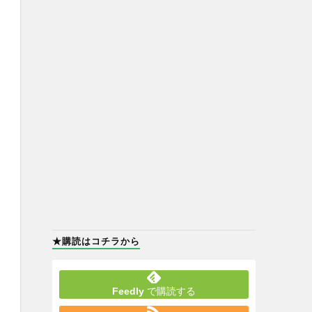
★購読はコチラから
Feedly
で購読する