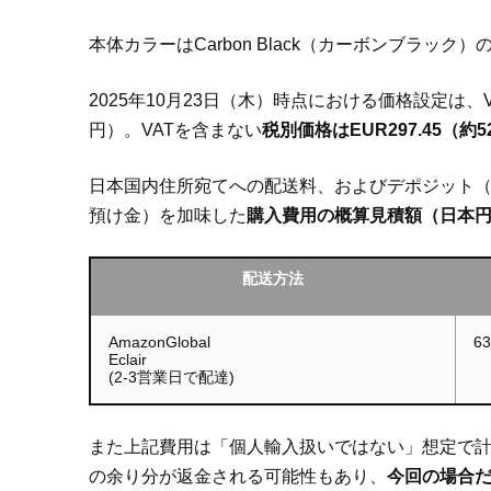
本体カラーはCarbon Black（カーボンブラッ
2025年10月23日（木）時点における価格設定は、VA
円）。VATを含まない
税別価格はEUR297.45（約5
日本国内住所宛てへの配送料、およびデポジット（
預け金）を加味した
購入費用の概算見積額（日本
配送方法
AmazonGlobal
6
Eclair
(2-3営業日で配達)
また上記費用は「個人輸入扱いではない」想定で
の余り分が返金される可能性もあり、
今回の場合だ