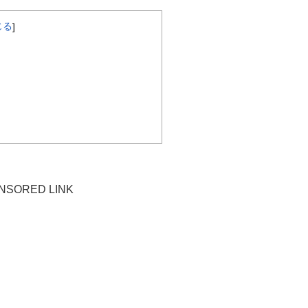
じる
]
NSORED LINK