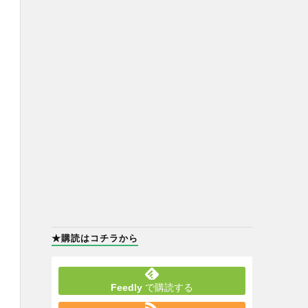
★購読はコチラから
Feedly
で購読する