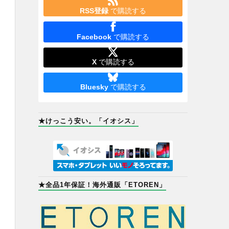
RSS登録
で購読する
Facebook
で購読する
X
で購読する
Bluesky
で購読する
★けっこう安い。「イオシス」
★全品1年保証！海外通販「ETOREN」