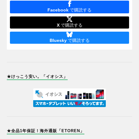
Facebook
で購読する
X
で購読する
Bluesky
で購読する
★けっこう安い。「イオシス」
★全品1年保証！海外通販「ETOREN」