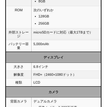
8GB
ROM
次のいずれか
128GB
256GB
外部ストレー
microSDカードに対応（最大1TBまで）
ジ
バッテリー容
5,000mAh
量
ディスプレイ
大きさ
6.8インチ
解像度
FHD+（2460×1080ドット）
種類
LCD
カメラ
背面カメラ
デュアルカメラ