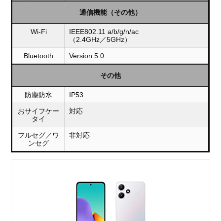
通信機能（その他）
Wi-Fi
IEEE802.11 a/b/g/n/ac
（2.4GHz／5GHz）
Bluetooth
Version 5.0
その他
防塵防水
IP53
おサイフケー
対応
タイ
フルセグ／ワ
非対応
ンセグ