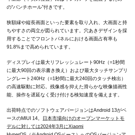
の“パンチホール”付きです。
狭額縁や縦長画面といった要素を取り入れ、大画面と持
ちやすさの両立が図られています。穴あきデザインを採
用することでフロントパネルにおける画面占有率も
91.8%まで高められています。
ディスプレイは最大リフレッシュレート90Hz（=1秒間
に最大90回の表示書き換え）および最大タッチサンプリ
ングレート240Hz（=1秒間に最大240回のタッチ検出）
の高速駆動に対応。残像感を抑えた滑らかな映像描画性
能、操作を遅延なく受け付ける検知速度を備えます。
出荷時点でのソフトウェアバージョンはAndroid 13がベ
ースのMIUI 14。
日本市場向けのオープンマーケットモ
デルに対しては2024年3月にXiaomi
HyperOS（※Android OSベース）へのOSバージョンア