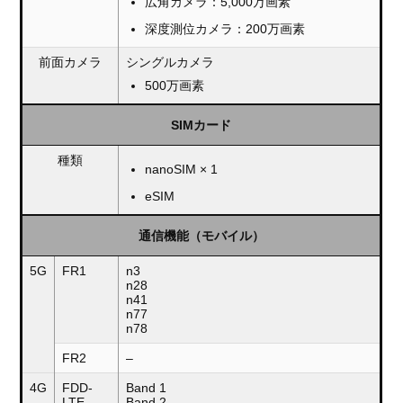
広角カメラ：5,000万画素
深度測位カメラ：200万画素
前面カメラ
シングルカメラ
500万画素
SIMカード
種類
nanoSIM × 1
eSIM
通信機能（モバイル）
5G
FR1
n3
n28
n41
n77
n78
FR2
–
4G
FDD-
Band 1
LTE
Band 2