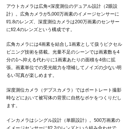
アウトカメラは広角+深度測位のデュアル設計（2眼設
計）。広角カメラが5,000万画素のイメージセンサーに
f/1.8のレンズ、深度測位カメラは200万画素のセンサー
にf/2.4のレンズという構成です。
広角カメラには4画素を結合し1画素として扱うピクセル
ビニング技術を搭載。光量不足のシーンでは画素数を4
分の1へ抑える代わりに1画素あたりの面積を4倍に拡
張。画素単位での受光能力を増補してノイズの少ない明
るい写真が楽しめます。
深度測位カメラ（デプスカメラ）ではポートレート撮影
時などにおいて被写体の背景に自然なボケをつくりだし
ます。
インカメラはシングル設計（単眼設計）。500万画素の
イメージセンサーにf/2.2のレンズという組み合わせで