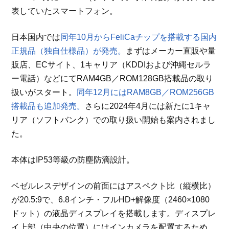
表していたスマートフォン。
日本国内では
同年10月からFeliCaチップを搭載する国内
正規品（独自仕様品）が発売。
まずはメーカー直販や量
販店、ECサイト、1キャリア（KDDIおよび沖縄セルラ
ー電話）などにてRAM4GB／ROM128GB搭載品の取り
扱いがスタート。
同年12月にはRAM8GB／ROM256GB
搭載品も追加発売。
さらに2024年4月には新たに1キャ
リア（ソフトバンク）での取り扱い開始も案内されまし
た。
本体はIP53等級の防塵防滴設計。
ベゼルレスデザインの前面にはアスペクト比（縦横比）
が20.5:9で、6.8インチ・フルHD+解像度（2460×1080
ドット）の液晶ディスプレイを搭載します。ディスプレ
イ上部（中央の位置）にはインカメラを配置するため