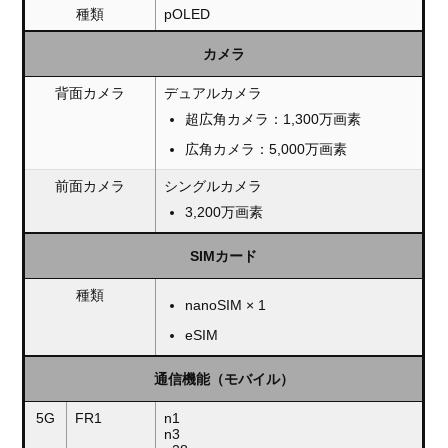
種類
pOLED
カメラ
背面カメラ
デュアルカメラ
超広角カメラ：1,300万画素
広角カメラ：5,000万画素
前面カメラ
シングルカメラ
3,200万画素
SIMカード
種類
nanoSIM × 1
eSIM
通信機能（モバイル）
5G
FR1
n1
n3