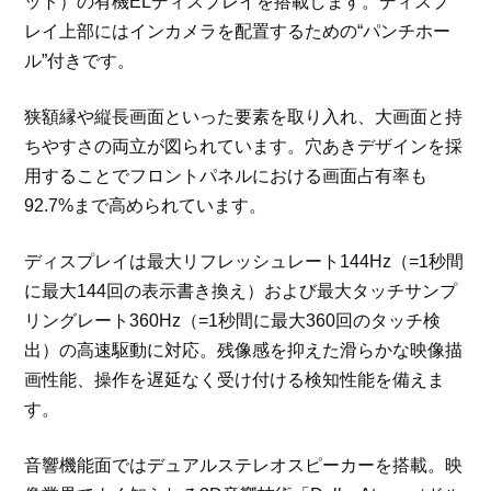
ット）の有機ELディスプレイを搭載します。ディスプ
レイ上部にはインカメラを配置するための“パンチホー
ル”付きです。
狭額縁や縦長画面といった要素を取り入れ、大画面と持
ちやすさの両立が図られています。穴あきデザインを採
用することでフロントパネルにおける画面占有率も
92.7%まで高められています。
ディスプレイは最大リフレッシュレート144Hz（=1秒間
に最大144回の表示書き換え）および最大タッチサンプ
リングレート360Hz（=1秒間に最大360回のタッチ検
出）の高速駆動に対応。残像感を抑えた滑らかな映像描
画性能、操作を遅延なく受け付ける検知性能を備えま
す。
音響機能面ではデュアルステレオスピーカーを搭載。映