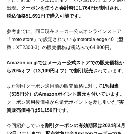
出現。
クーポンを使うと会計時に1,764円が割引され、
税込価格51,691円で購入可能です。
参考までに、同日現在メーカー公式オンラインストア
「moto store」で設定されているmotorola edge 40（型
番：XT2303-3）の販売価格は税込みで64,800円。
Amazon.co.jpではメーカー公式ストアでの販売価格か
ら20%オフ（13,109円オフ）で割引販売
されています。
また割引クーポン適用前の販売価格に対して
1%相当
（535円分）のAmazonポイント還元も付いています。
クーポン適用後価格から還元ポイントを差し引いた
“実
質販売価格”は51,156円
です。
今回紹介している
割引クーポンの有効期限は2024年4月
13日（土）まで。配布対象は全Amazonユーザーであ