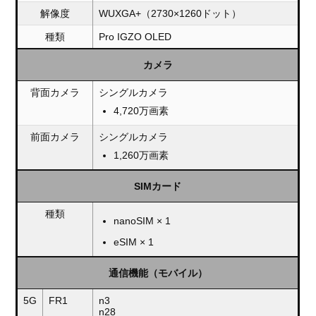
解像度
WUXGA+（2730×1260ドット）
種類
Pro IGZO OLED
カメラ
背面カメラ
シングルカメラ
4,720万画素
前面カメラ
シングルカメラ
1,260万画素
SIMカード
種類
nanoSIM × 1
eSIM × 1
通信機能（モバイル）
5G
FR1
n3
n28