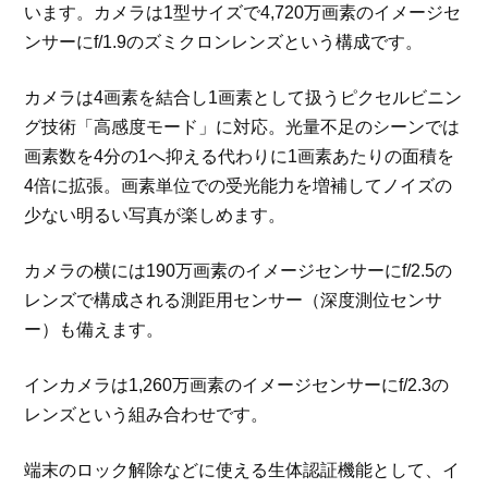
います。カメラは1型サイズで4,720万画素のイメージセ
ンサーにf/1.9のズミクロンレンズという構成です。
カメラは4画素を結合し1画素として扱うピクセルビニン
グ技術「高感度モード」に対応。光量不足のシーンでは
画素数を4分の1へ抑える代わりに1画素あたりの面積を
4倍に拡張。画素単位での受光能力を増補してノイズの
少ない明るい写真が楽しめます。
カメラの横には190万画素のイメージセンサーにf/2.5の
レンズで構成される測距用センサー（深度測位センサ
ー）も備えます。
インカメラは1,260万画素のイメージセンサーにf/2.3の
レンズという組み合わせです。
端末のロック解除などに使える生体認証機能として、イ