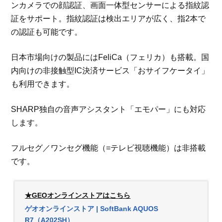
ンカメラでの顔認証、画面一体型センサーによる指紋認
証をサポート。指紋認証は検出エリアが広く、指2本で
の認証も可能です。
日本市場向けの製品にはFeliCa（フェリカ）も搭載。国
内向けの非接触型IC決済サービス「おサイフケータイ」
も利用できます。
SHARP独自の音声アシスタント「エモパー」にも対応
します。
フルセグ／ワンセグ機能（=テレビ視聴機能）は非搭載
です。
★GEOオンラインストアはこちら
ゲオオンラインストア | SoftBank AQUOS
R7（A202SH）