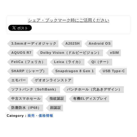
シェア・ブックマーク時にご活用ください
3.5mmオーディオジャック
A202SH
Android OS
AQUOS R7
Dolby Vision（ドルビービジョン）
eSIM
FeliCa（フェリカ）
Leica（ライカ）
Qi（チー）
SHARP（シャープ）
Snapdragon 8 Gen 1
USB Type-C
エモパー
ゲオオンラインストア
ソフトバンク（SoftBank）
パンチホール（穴あきデザイン）
中古スマホセール
指紋認証
有機ELディスプレイ
防塵防水（IP68）
顔認証
Category：
発売・価格情報