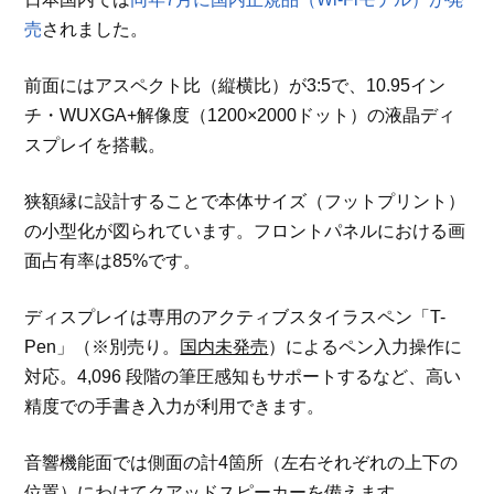
売
されました。
前面にはアスペクト比（縦横比）が3:5で、10.95イン
チ・WUXGA+解像度（1200×2000ドット）の液晶ディ
スプレイを搭載。
狭額縁に設計することで本体サイズ（フットプリント）
の小型化が図られています。フロントパネルにおける画
面占有率は85%です。
ディスプレイは専用のアクティブスタイラスペン「T-
Pen」（※別売り。
国内未発売
）によるペン入力操作に
対応。4,096 段階の筆圧感知もサポートするなど、高い
精度での手書き入力が利用できます。
音響機能面では側面の計4箇所（左右それぞれの上下の
位置）にわけてクアッドスピーカーを備えます。