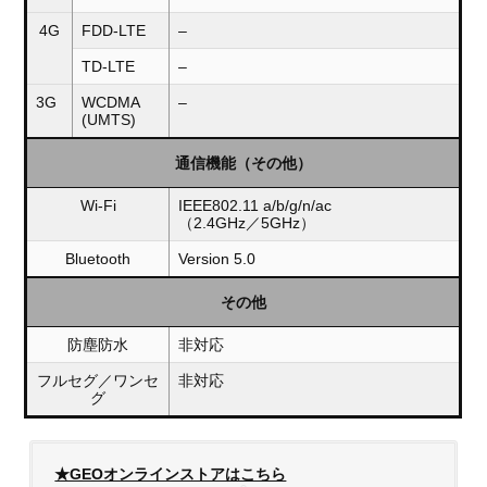
4G
FDD-LTE
–
TD-LTE
–
3G
WCDMA
–
(UMTS)
通信機能（その他）
Wi-Fi
IEEE802.11 a/b/g/n/ac
（2.4GHz／5GHz）
Bluetooth
Version 5.0
その他
防塵防水
非対応
フルセグ／ワンセ
非対応
グ
★GEOオンラインストアはこちら