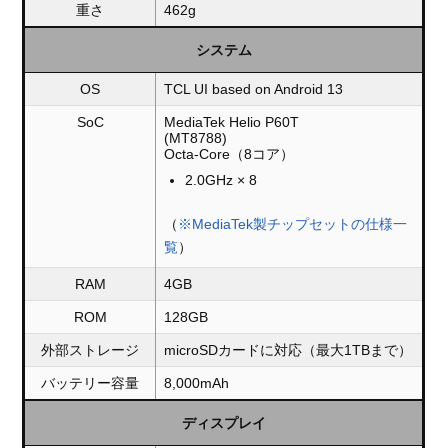
重さ
462g
システム
OS
TCL UI based on Android 13
SoC
MediaTek Helio P60T
(MT8788)
Octa-Core（8コア）
2.0GHz × 8
（
※MediaTek製チップセットの仕様一
覧
）
RAM
4GB
ROM
128GB
外部ストレージ
microSDカードに対応（最大1TBまで）
バッテリー容量
8,000mAh
ディスプレイ