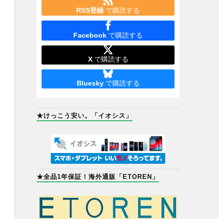
RSS登録
で購読する
Facebook
で購読する
X
で購読する
Bluesky
で購読する
★けっこう安い。「イオシス」
★全品1年保証！海外通販「ETOREN」