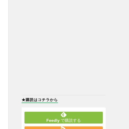
★購読はコチラから
Feedly
で購読する