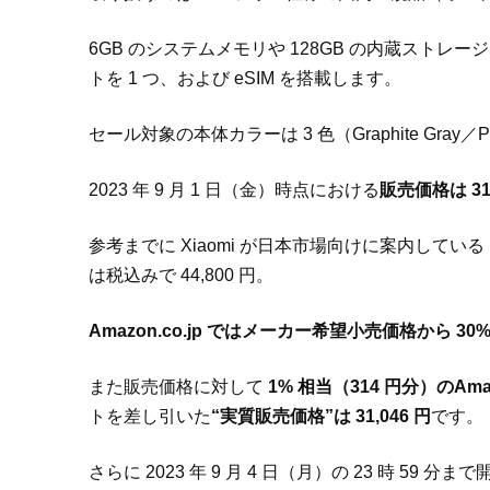
6GB のシステムメモリや 128GB の内蔵ストレージ、F
トを 1 つ、および eSIM を搭載します。
セール対象の本体カラーは 3 色（Graphite Gray／Polar
2023 年 9 月 1 日（金）時点における
販売価格は 3
参考までに Xiaomi が日本市場向けに案内している Red
は税込みで 44,800 円。
Amazon.co.jp ではメーカー希望小売価格から 30
また販売価格に対して
1% 相当（314 円分）のA
トを差し引いた
“実質販売価格”は 31,046 円
です。
さらに 2023 年 9 月 4 日（月）の 23 時 59 分