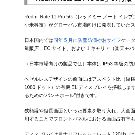
Redmi Note 11 Pro 5G（レッドミー ノート イ
小米科技）がグローバル市場向けに発表していた
日本国内では
同年 5 月に防塵防滴やおサイフケ
量販店、EC サイト、および 1 キャリア（楽天
（日本市場向けの製品では）本体は IP53 等級の
ベゼルレスデザインの前面にはアスペクト比（縦横比）が 2
1080 ドット）の有機 EL ディスプレイを搭載
るための“パンチホール”付きです。
狭額縁や縦長画面といった要素を取り入れ、大画
用することでフロントパネルにおける画面占有率
ディスプレイは最大リフレッシュレート 120Hz（=