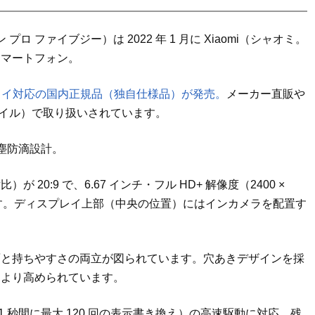
レブン プロ ファイブジー）は 2022 年 1 月に Xiaomi（シャオミ。
スマートフォン。
ータイ対応の国内正規品（独自仕様品）が発売。
メーカー直販や
モバイル）で取り扱いされています。
防塵防滴設計。
0:9 で、6.67 インチ・フル HD+ 解像度（2400 ×
します。ディスプレイ上部（中央の位置）にはインカメラを配置す
面と持ちやすさの両立が図られています。穴あきデザインを採
もより高められています。
1 秒間に最大 120 回の表示書き換え）の高速駆動に対応。残