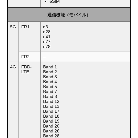
eSIM
通信機能（モバイル）
5G
FR1
n3
n28
n41
n77
n78
FR2
–
4G
FDD-
Band 1
LTE
Band 2
Band 3
Band 4
Band 5
Band 7
Band 8
Band 12
Band 13
Band 17
Band 18
Band 19
Band 20
Band 26
Band 28