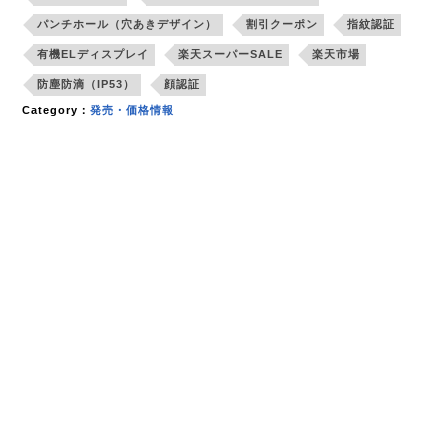
パンチホール（穴あきデザイン）
割引クーポン
指紋認証
有機ELディスプレイ
楽天スーパーSALE
楽天市場
防塵防滴（IP53）
顔認証
Category：
発売・価格情報