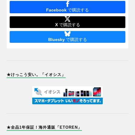
Facebook
で購読する
X
で購読する
Bluesky
で購読する
★けっこう安い。「イオシス」
★全品1年保証！海外通販「ETOREN」