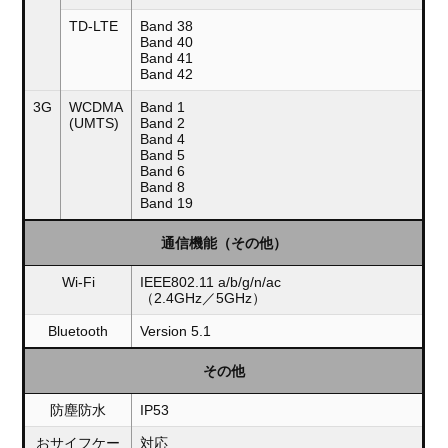
TD-LTE
Band 38
Band 40
Band 41
Band 42
3G
WCDMA
Band 1
(UMTS)
Band 2
Band 4
Band 5
Band 6
Band 8
Band 19
通信機能（その他）
Wi-Fi
IEEE802.11 a/b/g/n/ac
（2.4GHz／5GHz）
Bluetooth
Version 5.1
その他
防塵防水
IP53
おサイフケー
対応