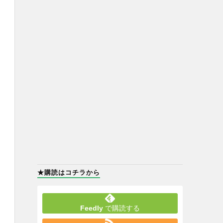
★購読はコチラから
Feedly
で購読する