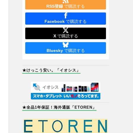
RSS登録
で購読する
Facebook
で購読する
X
で購読する
Bluesky
で購読する
★けっこう安い。「イオシス」
★全品1年保証！海外通販「ETOREN」