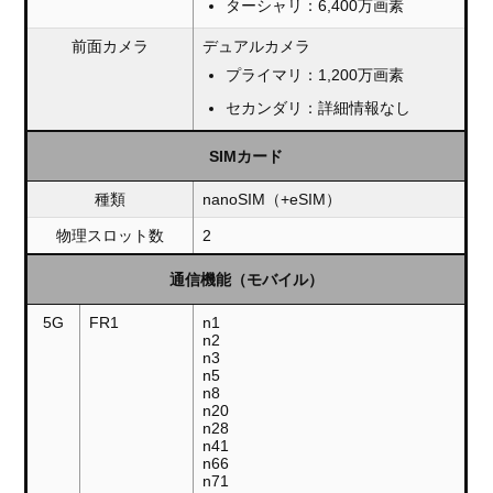
ターシャリ：6,400万画素
前面カメラ
デュアルカメラ
プライマリ：1,200万画素
セカンダリ：詳細情報なし
SIMカード
種類
nanoSIM（+eSIM）
物理スロット数
2
通信機能（モバイル）
5G
FR1
n1
n2
n3
n5
n8
n20
n28
n41
n66
n71