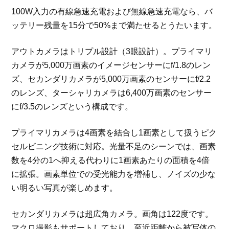
100W入力の有線急速充電および無線急速充電なら、バ
ッテリー残量を15分で50%まで満たせるとうたいます。
アウトカメラはトリプル設計（3眼設計）。プライマリ
カメラが5,000万画素のイメージセンサーにf/1.8のレン
ズ、セカンダリカメラが5,000万画素のセンサーにf/2.2
のレンズ、ターシャリカメラは6,400万画素のセンサー
にf/3.5のレンズという構成です。
プライマリカメラは4画素を結合し1画素として扱うピク
セルビニング技術に対応。光量不足のシーンでは、画素
数を4分の1へ抑える代わりに1画素あたりの面積を4倍
に拡張。画素単位での受光能力を増補し、ノイズの少な
い明るい写真が楽しめます。
セカンダリカメラは超広角カメラ。画角は122度です。
マクロ撮影もサポートしており、至近距離から被写体の