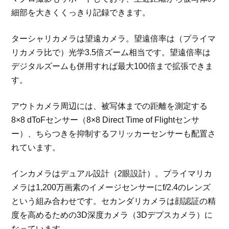
細部を大きくくっきり記録できます。
ターシャリカメラは望遠カメラ。望遠倍率は（プライマ
リカメラ比で）光学3.5倍ズーム相当です。望遠倍率は
デジタルズームも併用すれば最大100倍まで拡張できま
す。
アウトカメラ周辺には、被写体までの距離を測定する
8×8 dToFセンサー（8×8 Direct Time of Flightセンサ
ー）、ちらつきを抑制するフリッカーセンサーも配置さ
れています。
インカメラはデュアル設計（2眼設計）。プライマリカ
メラは1,200万画素のイメージセンサーにf/2.4のレンズ
という組み合わせです。セカンダリカメラは顔認証の精
度を高めるための3D深度カメラ（3Dデプスカメラ）に
なっています。