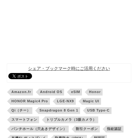
シェア・ブックマーク時にご活用ください
Amazon.fr
Android OS
eSIM
Honor
HONOR Magic4 Pro
LGE-NX9
Magic UI
Qi（チー）
Snapdragon 8 Gen 1
USB Type-C
スマートフォン
トリプルカメラ（3眼カメラ）
パンチホール（穴あきデザイン）
割引クーポン
指紋認証
有機ELディスプレイ
防塵防水（IP68）
顔認証