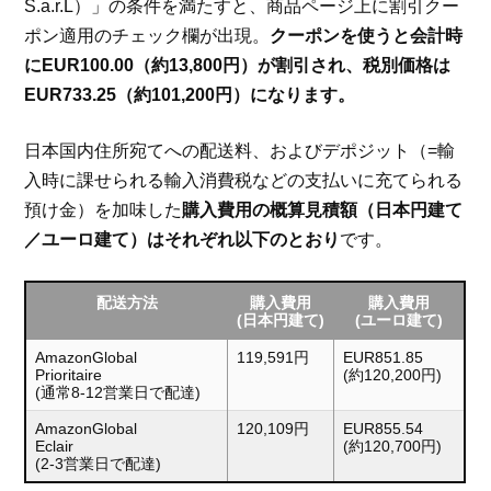
S.a.r.L）」の条件を満たすと、商品ページ上に割引クー
ポン適用のチェック欄が出現。
クーポンを使うと会計時
にEUR100.00（約13,800円）が割引され、税別価格は
EUR733.25（約101,200円）になります。
日本国内住所宛てへの配送料、およびデポジット（=輸
入時に課せられる輸入消費税などの支払いに充てられる
預け金）を加味した
購入費用の概算見積額（日本円建て
／ユーロ建て）はそれぞれ以下のとおり
です。
配送方法
購入費用
購入費用
(日本円建て)
(ユーロ建て)
AmazonGlobal
119,591円
EUR851.85
Prioritaire
(約120,200円)
(通常8-12営業日で配達)
AmazonGlobal
120,109円
EUR855.54
Eclair
(約120,700円)
(2-3営業日で配達)