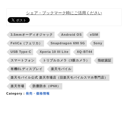
シェア・ブックマーク時にご活用ください
3.5mmオーディオジャック
Android OS
eSIM
FeliCa（フェリカ）
Snapdragon 690 5G
Sony
USB Type-C
Xperia 10 III Lite
XQ-BT44
スマートフォン
トリプルカメラ（3眼カメラ）
指紋認証
有機ELディスプレイ
楽天モバイル
楽天モバイル公式 楽天市場店（旧楽天モバイルスマホ専門店）
楽天市場
防塵防水（IP68）
Category：
発売・価格情報