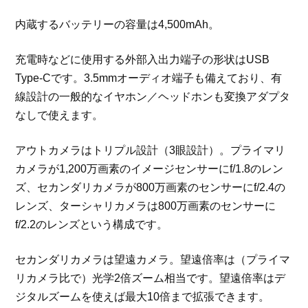
内蔵するバッテリーの容量は4,500mAh。
充電時などに使用する外部入出力端子の形状はUSB
Type-Cです。3.5mmオーディオ端子も備えており、有
線設計の一般的なイヤホン／ヘッドホンも変換アダプタ
なしで使えます。
アウトカメラはトリプル設計（3眼設計）。プライマリ
カメラが1,200万画素のイメージセンサーにf/1.8のレン
ズ、セカンダリカメラが800万画素のセンサーにf/2.4の
レンズ、ターシャリカメラは800万画素のセンサーに
f/2.2のレンズという構成です。
セカンダリカメラは望遠カメラ。望遠倍率は（プライマ
リカメラ比で）光学2倍ズーム相当です。望遠倍率はデ
ジタルズームを使えば最大10倍まで拡張できます。