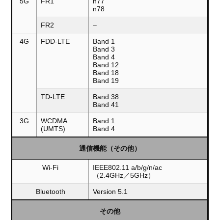
5G
FR1
n77
n78
FR2
–
4G
FDD-LTE
Band 1
Band 3
Band 4
Band 12
Band 18
Band 19
TD-LTE
Band 38
Band 41
3G
WCDMA
Band 1
(UMTS)
Band 4
通信機能（その他）
Wi-Fi
IEEE802.11 a/b/g/n/ac
（2.4GHz／5GHz）
Bluetooth
Version 5.1
その他