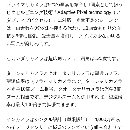
プライマリカメラは9つの画素を結合し1画素として扱う
ピクセルビニング技術「Adaptive Pixel technology（ア
ダプティブピクセル）」に対応。光量不足のシーンで
は、画素数を9分の1へ抑える代わりに1画素あたりの面
積を9倍に拡張。受光量を増補し、ノイズの少ない明る
い写真が楽しめます。
セカンダリカメラは超広角カメラ。画角は120度です。
ターシャリカメラとクオータナリカメラは望遠カメラ。
望遠倍率は（プライマリカメラ比で）ターシャリカメラ
が光学10倍ズーム相当、クオータナリカメラは光学3倍
ズーム相当です。デジタルズームと併用すれば、望遠倍
率は最大100倍まで拡張できます。
インカメラはシングル設計（単眼設計）。4,000万画素
のイメージセンサーにf/2.2のレンズという組み合わせで