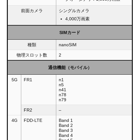
前面カメラ
シングルカメラ
4,000万画素
SIMカード
種類
nanoSIM
物理スロット数
2
通信機能（モバイル）
5G
FR1
n1
n5
n41
n78
n79
FR2
–
4G
FDD-LTE
Band 1
Band 2
Band 3
Band 4