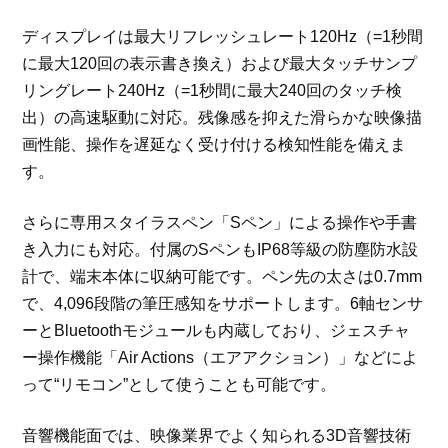
ディスプレイは最大リフレッシュレート120Hz（=1秒間
に最大120回の表示書き換え）および最大タッチサンプ
リングレート240Hz（=1秒間に最大240回のタッチ検
出）の高速駆動に対応。残像感を抑えた滑らかな映像描
画性能、操作を遅延なく受け付ける検知性能を備えま
す。
さらに専用スタイラスペン「Sペン」による操作や手書
き入力にも対応。付属のSペンもIP68等級の防塵防水設
計で、端末本体に収納可能です。ペン先の太さは0.7mm
で、4,096段階の筆圧感知をサポートします。6軸センサ
ーとBluetoothモジュールも内蔵しており、ジェスチャ
ー操作機能「Air Actions（エアアクション）」などによ
って“リモコン”として使うことも可能です。
音響機能面では、映像業界でよく知られる3D音響技術