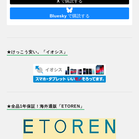
X
で購読する
Bluesky
で購読する
★けっこう安い。「イオシス」
★全品1年保証！海外通販「ETOREN」