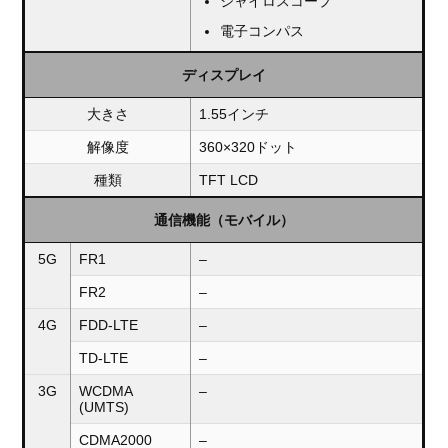
ジャイロスコープ
電子コンパス
ディスプレイ
大きさ
1.55インチ
解像度
360×320ドット
種類
TFT LCD
通信機能（モバイル）
5G
FR1
–
FR2
–
4G
FDD-LTE
–
TD-LTE
–
3G
WCDMA
–
(UMTS)
CDMA2000
–