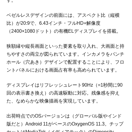
す。
ベゼルレスデザインの前面には、アスペクト比（縦横
比）が20:9で、6.43インチ・フルHD+解像度
（2400×1080ドット）の有機ELディスプレイを搭載。
狭額縁や縦長画面といった要素を取り入れ、大画面と持
ちやすさの両立が図られています。インカメラをパンチ
ホール（穴あき）デザインで配置することにより、フロ
ントパネルにおける画面占有率も高められています。
ディスプレイはリフレッシュレート90Hz（=1秒間に90
回の表示書き換え）の高速駆動に対応。残像感を抑え
た、なめらかな映像描画を実現しています。
出荷時点でのOSバージョンは（グローバル版やインド
版だと）Android 11がベースのOxygenOS 11.3。チップ
セットはMediaTek（メディアテック）のDimensity