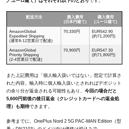
／ユーロ建て）はそれぞれ以下のとおり
です。
配送方法
購入費用
購入費用
(日本円建て)
(ユーロ建て)
AmazonGlobal
70,330円
EUR542.90
Expedited Shipping
(約71,200円)
(通常8-12営業日で配達)
AmazonGlobal
70,900円
EUR547.30
Priority Shipping
(約71,800円)
(2-4営業日で配達)
また上記費用は「個人輸入扱いではない」想定で計算さ
れた内容。輸入時に個人輸入扱いとされればデポジット
の余り分が返金される可能性もあり、
今回の場合だと
5,600円前後の後日返金（クレジットカードへの返金処
理）も期待
できます。
参考までに、OnePlus Nord 2 5G PAC-MAN Edition（型
番：DN2103）のドイツ向け価格は税込みで