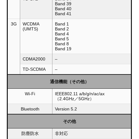
Band 39
Band 40
Band 41
3G
WCDMA
Band 1
(UMTS)
Band 2
Band 4
Band 5
Band 8
Band 19
CDMA2000
–
TD-SCDMA
–
通信機能（その他）
Wi-Fi
IEEE802.11 a/b/g/n/ac/ax
（2.4GHz／5GHz）
Bluetooth
Version 5.2
その他
防塵防水
非対応