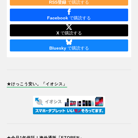
RSS登録
で購読する
Facebook
で購読する
X
で購読する
Bluesky
で購読する
★けっこう安い。「イオシス」
★全品1年保証！海外通販「ETOREN」