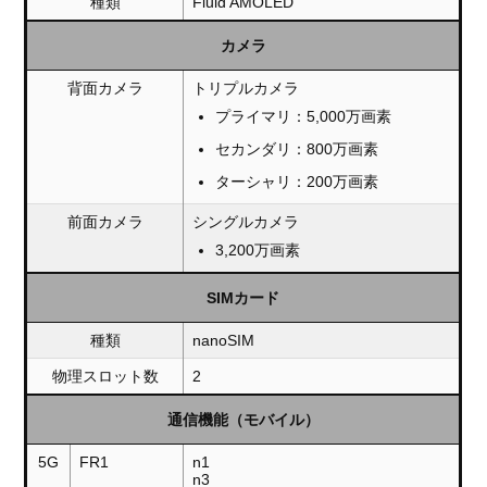
種類
Fluid AMOLED
カメラ
背面カメラ
トリプルカメラ
プライマリ：5,000万画素
セカンダリ：800万画素
ターシャリ：200万画素
前面カメラ
シングルカメラ
3,200万画素
SIMカード
種類
nanoSIM
物理スロット数
2
通信機能（モバイル）
5G
FR1
n1
n3