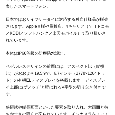
表したスマートフォン。
日本ではおサイフケータイに対応する独自仕様品が販売
されます。Apple直販や量販店、4キャリア（NTTドコモ
／KDDI／ソフトバンク／楽天モバイル）で取り扱いさ
れています。
本体はIP68等級の防塵防水設計。
ベゼルレスデザインの前面には、アスペクト比（縦横
比）がおおよそ19.5:9で、6.7インチ（2778×1284ドッ
ト）の有機ELディスプレイを搭載します。ディスプレ
イ上部には“ノッチ”と呼ばれるV字型の切り欠き付きで
す。
狭額縁や縦長画面といった要素を取り入れ、大画面と持
ちやすさの両立が図られています。インカメラをノッチ