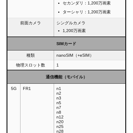
セカンダリ：1,200万画素
ターシャリ：1,200万画素
前面カメラ
シングルカメラ
1,200万画素
SIMカード
種類
nanoSIM（+eSIM）
物理スロット数
1
通信機能（モバイル）
5G
FR1
n1
n2
n3
n5
n7
n8
n12
n20
n25
n28