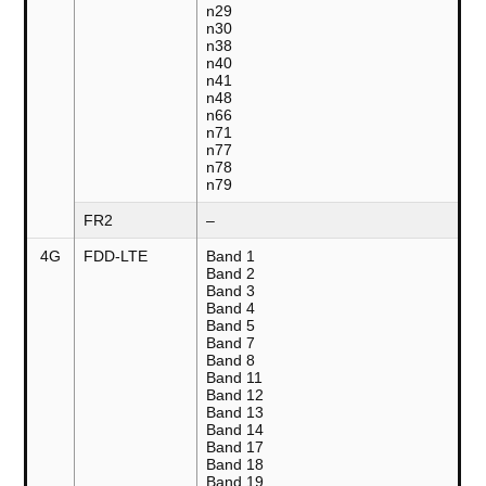
n29
n30
n38
n40
n41
n48
n66
n71
n77
n78
n79
FR2
–
4G
FDD-LTE
Band 1
Band 2
Band 3
Band 4
Band 5
Band 7
Band 8
Band 11
Band 12
Band 13
Band 14
Band 17
Band 18
Band 19