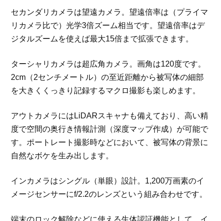
セカンダリカメラは望遠カメラ。望遠倍率は（プライマ
リカメラ比で）光学3倍ズーム相当です。望遠倍率はデ
ジタルズームを使えば最大15倍まで拡張できます。
ターシャリカメラは超広角カメラ。画角は120度です。
2cm（2センチメートル）の至近距離から被写体の細部
を大きくくっきり記録するマクロ撮影も楽しめます。
アウトカメラにはLiDARスキャナも備えており、高い精
度で空間の奥行き情報計測（深度マップ作成）が可能で
す。ポートレート撮影時などにおいて、被写体の背景に
自然なボケを生み出します。
インカメラはシングル（単眼）設計。1,200万画素のイ
メージセンサーにf/2.2のレンズという組み合わせです。
端末のロック解除などに使える生体認証機能として、イ