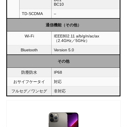
BC10
TD-SCDMA
–
通信機能（その他）
Wi-Fi
IEEE802.11 a/b/g/n/ac/ax
（2.4GHz／5GHz）
Bluetooth
Version 5.0
その他
防塵防水
IP68
おサイフケータイ
対応
フルセグ／ワンセグ
非対応