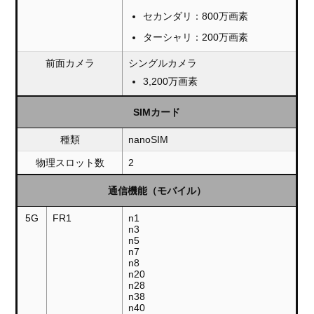
セカンダリ：800万画素
ターシャリ：200万画素
前面カメラ
シングルカメラ
3,200万画素
SIMカード
種類
nanoSIM
物理スロット数
2
通信機能（モバイル）
5G
FR1
n1
n3
n5
n7
n8
n20
n28
n38
n40