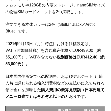
テムメモリや128GBの内蔵ストレージ、nanoSIMサイズ
の物理SIMカードスロットを2つ搭載します。
注文できる本体カラーは2色（Stellar Black／Arctic
Blue）です。
2021年9月13日（月）時点における価格設定は、
VAT（付加価値税）を含む税込価格がEUR499.00（約
65,100円）。VATを含まない
税別価格はEUR412.40（約
53,800円）。
日本国内住所宛てへの配送料、およびデポジット（=輸
入時に課せられる輸入消費税などの支払いに充てられる
預け金）を加味した
購入費用の概算見積額（日本円建て
／ユーロ建て）はそれぞれ以下のとおり
です。
配送方法
購入費用
購入費用