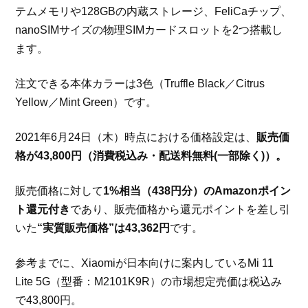
テムメモリや128GBの内蔵ストレージ、FeliCaチップ、
nanoSIMサイズの物理SIMカードスロットを2つ搭載し
ます。
注文できる本体カラーは3色（Truffle Black／Citrus
Yellow／Mint Green）です。
2021年6月24日（木）時点における価格設定は、
販売価
格が43,800円（消費税込み・配送料無料(一部除く)）。
販売価格に対して
1%相当（438円分）のAmazonポイン
ト還元付き
であり、販売価格から還元ポイントを差し引
いた
“実質販売価格”は43,362円
です。
参考までに、Xiaomiが日本向けに案内しているMi 11
Lite 5G（型番：M2101K9R）の市場想定売価は税込み
で43,800円。