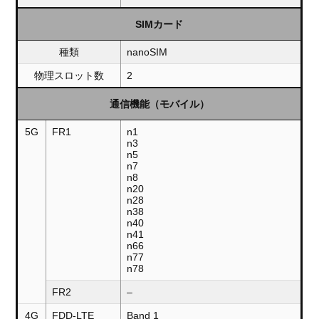
SIMカード
種類
nanoSIM
物理スロット数
2
通信機能（モバイル）
5G
FR1
n1
n3
n5
n7
n8
n20
n28
n38
n40
n41
n66
n77
n78
FR2
–
4G
FDD-LTE
Band 1