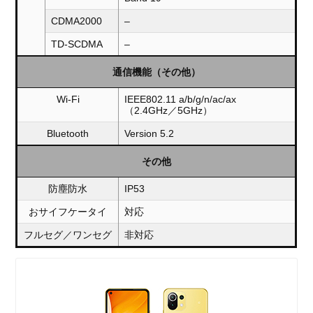
CDMA2000
–
TD-SCDMA
–
通信機能（その他）
Wi-Fi
IEEE802.11 a/b/g/n/ac/ax
（2.4GHz／5GHz）
Bluetooth
Version 5.2
その他
防塵防水
IP53
おサイフケータイ
対応
フルセグ／ワンセグ
非対応