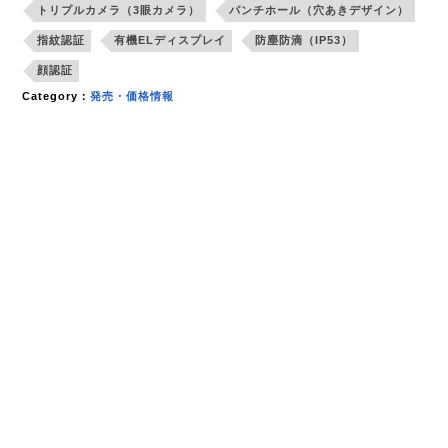
トリプルカメラ（3眼カメラ）
パンチホール（穴あきデザイン）
指紋認証
有機ELディスプレイ
防塵防滴（IP53）
顔認証
Category：
発売・価格情報