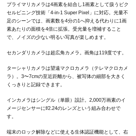
プライマリカメラは4画素を結合し1画素として扱うピク
セルビニング技術「4-in-1 Super Pixel」に対応。光量不
足のシーンでは、画素数を4分の1へ抑える代わりに1画
素あたりの面積を4倍に拡張。受光量を増補すること
で、ノイズの少ない明るい写真が楽しめます。
セカンダリカメラは超広角カメラ。画角は119度です。
ターシャリカメラは望遠マクロカメラ（テレマクロカメ
ラ）。3〜7cmの至近距離から、被写体の細部を大きく
くっきりと記録できます。
インカメラはシングル（単眼）設計。2,000万画素のイ
メージセンサーにf/2.24のレンズという組み合わせで
す。
端末のロック解除などに使える生体認証機能として、右